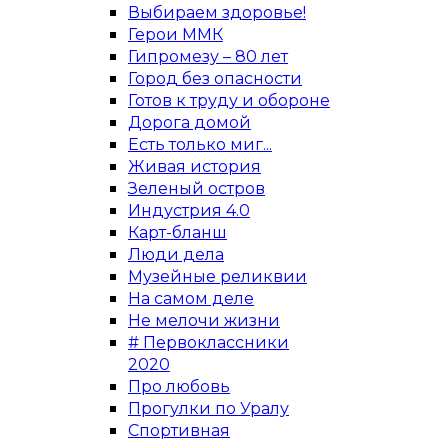
Выбираем здоровье!
Герои ММК
Гипромезу – 80 лет
Город без опасности
Готов к труду и обороне
Дорога домой
Есть только миг...
Живая история
Зеленый остров
Индустрия 4.0
Карт-бланш
Люди дела
Музейные реликвии
На самом деле
Не мелочи жизни
# Первоклассники
2020
Про любовь
Прогулки по Уралу
Спортивная