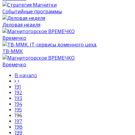
Событийные программы
Деловая неделя
Времечко
ТВ-ММК
Времечко
В начало
191
192
193
194
195
196
197
198
199