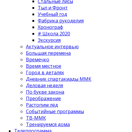
Стальные лисы
Тыл и Фронт
Учебный год
Фабрика рукоделия
Хронограф
# Школа 2020
Экскурсия
Актуальное интервью
Большая перемена
Времечко
Время местное
Город в деталях
Дневник спартакиады ММК
Деловая неделя
По букве закона
Преображение
Растопим лёд
Событийные программы
ТВ-ММК
Тренируемся дома
Телепрограмма