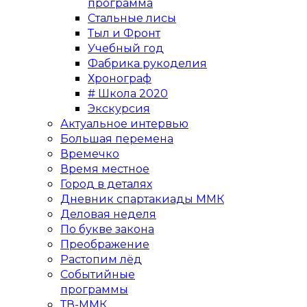
программа
Стальные лисы
Тыл и Фронт
Учебный год
Фабрика рукоделия
Хронограф
# Школа 2020
Экскурсия
Актуальное интервью
Большая перемена
Времечко
Время местное
Город в деталях
Дневник спартакиады ММК
Деловая неделя
По букве закона
Преображение
Растопим лёд
Событийные
программы
ТВ-ММК