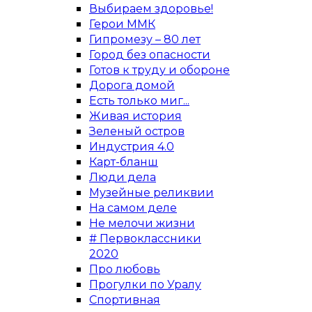
Выбираем здоровье!
Герои ММК
Гипромезу – 80 лет
Город без опасности
Готов к труду и обороне
Дорога домой
Есть только миг...
Живая история
Зеленый остров
Индустрия 4.0
Карт-бланш
Люди дела
Музейные реликвии
На самом деле
Не мелочи жизни
# Первоклассники
2020
Про любовь
Прогулки по Уралу
Спортивная