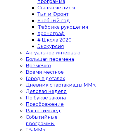
программа
Стальные лисы
Тыл и Фронт
Учебный год
Фабрика рукоделия
Хронограф
# Школа 2020
Экскурсия
Актуальное интервью
Большая перемена
Времечко
Время местное
Город в деталях
Дневник спартакиады ММК
Деловая неделя
По букве закона
Преображение
Растопим лёд
Событийные
программы
ТВ-ММК