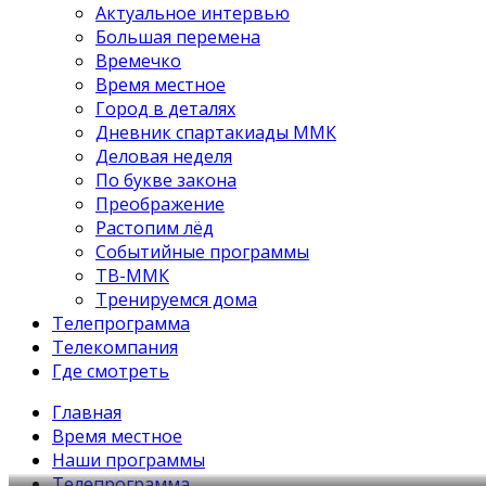
Актуальное интервью
Большая перемена
Времечко
Время местное
Город в деталях
Дневник спартакиады ММК
Деловая неделя
По букве закона
Преображение
Растопим лёд
Событийные программы
ТВ-ММК
Тренируемся дома
Телепрограмма
Телекомпания
Где смотреть
Главная
Время местное
Наши программы
Телепрограмма