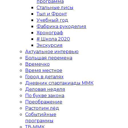
программа
Стальные лисы
Тыл и Фронт
Учебный год
Фабрика рукоделия
Хронограф
# Школа 2020
Экскурсия
Актуальное интервью
Большая перемена
Времечко
Время местное
Город в деталях
Дневник спартакиады ММК
Деловая неделя
По букве закона
Преображение
Растопим лёд
Событийные
программы
ТВ-ММК