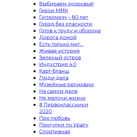
Выбираем здоровье!
Герои ММК
Гипромезу – 80 лет
Город без опасности
Готов к труду и обороне
Дорога домой
Есть только миг...
Живая история
Зеленый остров
Индустрия 4.0
Карт-бланш
Люди дела
Музейные реликвии
На самом деле
Не мелочи жизни
# Первоклассники
2020
Про любовь
Прогулки по Уралу
Спортивная