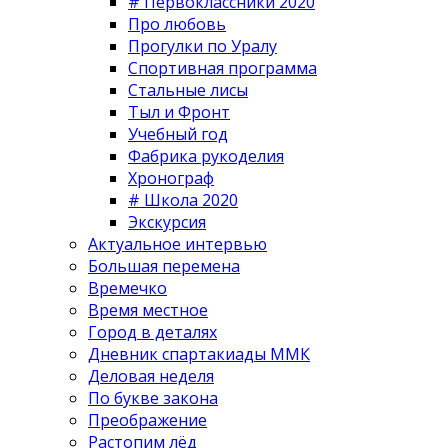
# Первоклассники 2020
Про любовь
Прогулки по Уралу
Спортивная программа
Стальные лисы
Тыл и Фронт
Учебный год
Фабрика рукоделия
Хронограф
# Школа 2020
Экскурсия
Актуальное интервью
Большая перемена
Времечко
Время местное
Город в деталях
Дневник спартакиады ММК
Деловая неделя
По букве закона
Преображение
Растопим лёд