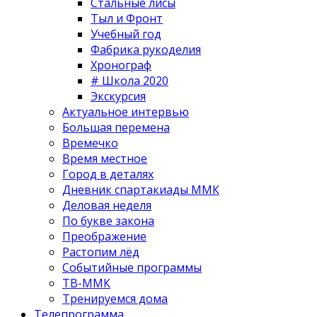
Стальные лисы
Тыл и Фронт
Учебный год
Фабрика рукоделия
Хронограф
# Школа 2020
Экскурсия
Актуальное интервью
Большая перемена
Времечко
Время местное
Город в деталях
Дневник спартакиады ММК
Деловая неделя
По букве закона
Преображение
Растопим лёд
Событийные программы
ТВ-ММК
Тренируемся дома
Телепрограмма