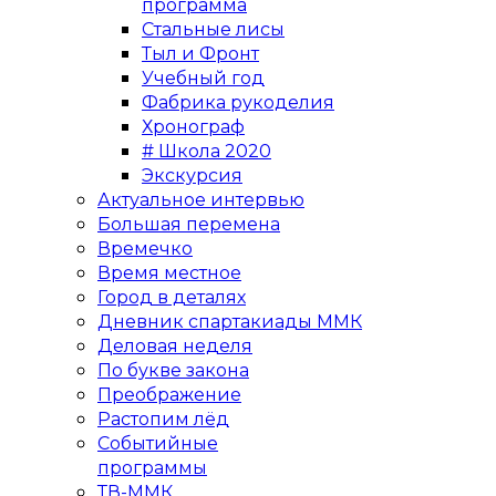
программа
Стальные лисы
Тыл и Фронт
Учебный год
Фабрика рукоделия
Хронограф
# Школа 2020
Экскурсия
Актуальное интервью
Большая перемена
Времечко
Время местное
Город в деталях
Дневник спартакиады ММК
Деловая неделя
По букве закона
Преображение
Растопим лёд
Событийные
программы
ТВ-ММК