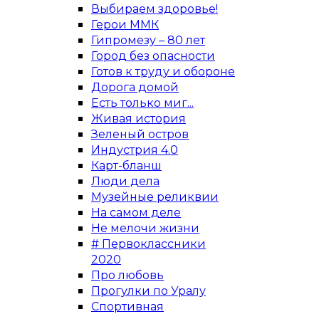
Выбираем здоровье!
Герои ММК
Гипромезу – 80 лет
Город без опасности
Готов к труду и обороне
Дорога домой
Есть только миг...
Живая история
Зеленый остров
Индустрия 4.0
Карт-бланш
Люди дела
Музейные реликвии
На самом деле
Не мелочи жизни
# Первоклассники
2020
Про любовь
Прогулки по Уралу
Спортивная