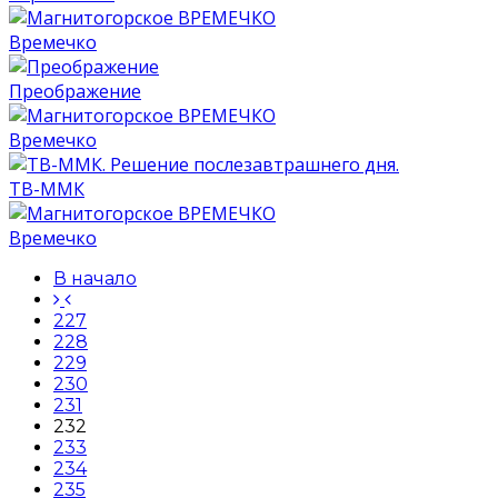
Времечко
Преображение
Времечко
ТВ-ММК
Времечко
В начало
227
228
229
230
231
232
233
234
235