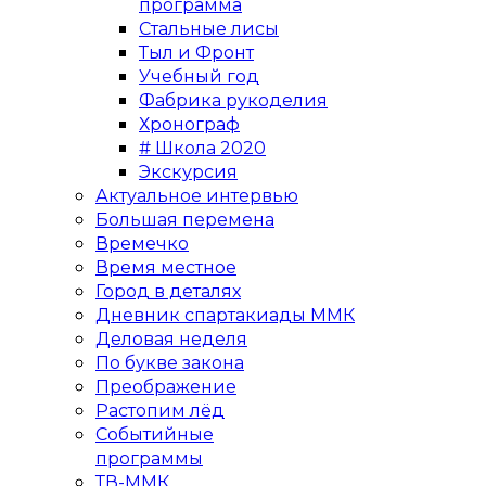
программа
Стальные лисы
Тыл и Фронт
Учебный год
Фабрика рукоделия
Хронограф
# Школа 2020
Экскурсия
Актуальное интервью
Большая перемена
Времечко
Время местное
Город в деталях
Дневник спартакиады ММК
Деловая неделя
По букве закона
Преображение
Растопим лёд
Событийные
программы
ТВ-ММК