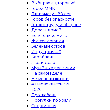
Выбираем здоровье!
Герои ММК
Гипромезу – 80 лет
Город без опасности
Готов к труду и обороне
Дорога домой
Есть только миг...
Живая история
Зеленый остров
Индустрия 4.0
Карт-бланш
Люди дела
Музейные реликвии
На самом деле
Не мелочи жизни
# Первоклассники
2020
Про любовь
Прогулки по Уралу
Спортивная