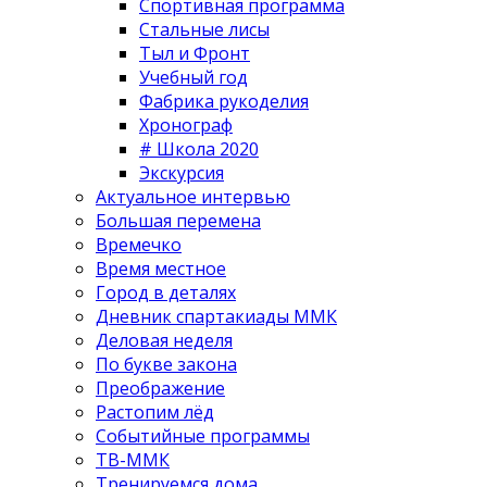
Спортивная программа
Стальные лисы
Тыл и Фронт
Учебный год
Фабрика рукоделия
Хронограф
# Школа 2020
Экскурсия
Актуальное интервью
Большая перемена
Времечко
Время местное
Город в деталях
Дневник спартакиады ММК
Деловая неделя
По букве закона
Преображение
Растопим лёд
Событийные программы
ТВ-ММК
Тренируемся дома