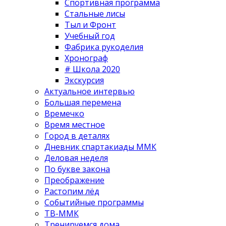
Спортивная программа
Стальные лисы
Тыл и Фронт
Учебный год
Фабрика рукоделия
Хронограф
# Школа 2020
Экскурсия
Актуальное интервью
Большая перемена
Времечко
Время местное
Город в деталях
Дневник спартакиады ММК
Деловая неделя
По букве закона
Преображение
Растопим лёд
Событийные программы
ТВ-ММК
Тренируемся дома