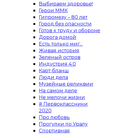
Выбираем здоровье!
Герои ММК
Гипромезу – 80 лет
Город без опасности
Готов к труду и обороне
Дорога домой
Есть только миг...
Живая история
Зеленый остров
Индустрия 4.0
Карт-бланш
Люди дела
Музейные реликвии
На самом деле
Не мелочи жизни
# Первоклассники
2020
Про любовь
Прогулки по Уралу
Спортивная