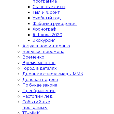
программа
Стальные лисы
Тыл и Фронт
Учебный год
Фабрика рукоделия
Хронограф
# Школа 2020
Экскурсия
Актуальное интервью
Большая перемена
Времечко
Время местное
Город в деталях
Дневник спартакиады ММК
Деловая неделя
По букве закона
Преображение
Растопим лёд
Событийные
программы
ТВ-ММК