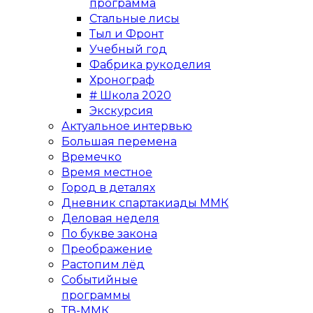
программа
Стальные лисы
Тыл и Фронт
Учебный год
Фабрика рукоделия
Хронограф
# Школа 2020
Экскурсия
Актуальное интервью
Большая перемена
Времечко
Время местное
Город в деталях
Дневник спартакиады ММК
Деловая неделя
По букве закона
Преображение
Растопим лёд
Событийные
программы
ТВ-ММК