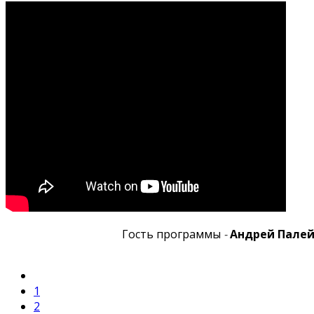
Гость программы
-
Андрей Палей
1
2