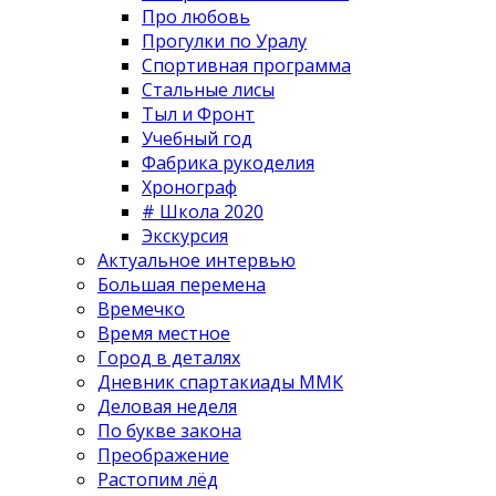
Про любовь
Прогулки по Уралу
Спортивная программа
Стальные лисы
Тыл и Фронт
Учебный год
Фабрика рукоделия
Хронограф
# Школа 2020
Экскурсия
Актуальное интервью
Большая перемена
Времечко
Время местное
Город в деталях
Дневник спартакиады ММК
Деловая неделя
По букве закона
Преображение
Растопим лёд