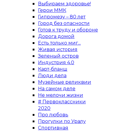
Выбираем здоровье!
Герои ММК
Гипромезу – 80 лет
Город без опасности
Готов к труду и обороне
Дорога домой
Есть только миг...
Живая история
Зеленый остров
Индустрия 4.0
Карт-бланш
Люди дела
Музейные реликвии
На самом деле
Не мелочи жизни
# Первоклассники
2020
Про любовь
Прогулки по Уралу
Спортивная