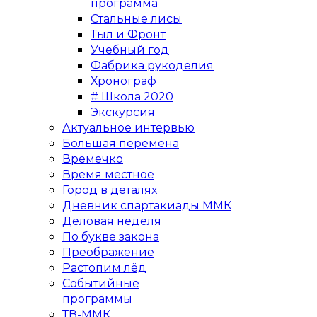
программа
Стальные лисы
Тыл и Фронт
Учебный год
Фабрика рукоделия
Хронограф
# Школа 2020
Экскурсия
Актуальное интервью
Большая перемена
Времечко
Время местное
Город в деталях
Дневник спартакиады ММК
Деловая неделя
По букве закона
Преображение
Растопим лёд
Событийные
программы
ТВ-ММК