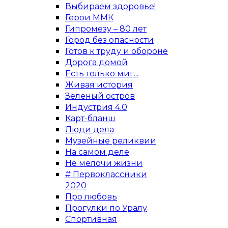
Выбираем здоровье!
Герои ММК
Гипромезу – 80 лет
Город без опасности
Готов к труду и обороне
Дорога домой
Есть только миг...
Живая история
Зеленый остров
Индустрия 4.0
Карт-бланш
Люди дела
Музейные реликвии
На самом деле
Не мелочи жизни
# Первоклассники
2020
Про любовь
Прогулки по Уралу
Спортивная