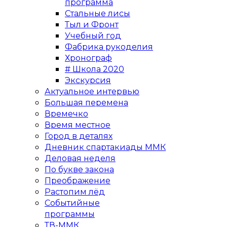
программа
Стальные лисы
Тыл и Фронт
Учебный год
Фабрика рукоделия
Хронограф
# Школа 2020
Экскурсия
Актуальное интервью
Большая перемена
Времечко
Время местное
Город в деталях
Дневник спартакиады ММК
Деловая неделя
По букве закона
Преображение
Растопим лёд
Событийные
программы
ТВ-ММК