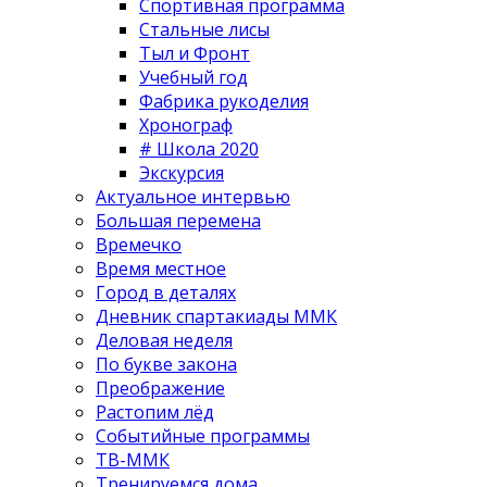
Спортивная программа
Стальные лисы
Тыл и Фронт
Учебный год
Фабрика рукоделия
Хронограф
# Школа 2020
Экскурсия
Актуальное интервью
Большая перемена
Времечко
Время местное
Город в деталях
Дневник спартакиады ММК
Деловая неделя
По букве закона
Преображение
Растопим лёд
Событийные программы
ТВ-ММК
Тренируемся дома