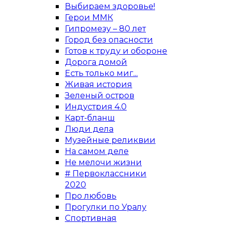
Выбираем здоровье!
Герои ММК
Гипромезу – 80 лет
Город без опасности
Готов к труду и обороне
Дорога домой
Есть только миг...
Живая история
Зеленый остров
Индустрия 4.0
Карт-бланш
Люди дела
Музейные реликвии
На самом деле
Не мелочи жизни
# Первоклассники
2020
Про любовь
Прогулки по Уралу
Спортивная