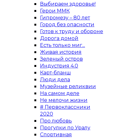
Выбираем здоровье!
Герои ММК
Гипромезу – 80 лет
Город без опасности
Готов к труду и обороне
Дорога домой
Есть только миг...
Живая история
Зеленый остров
Индустрия 4.0
Карт-бланш
Люди дела
Музейные реликвии
На самом деле
Не мелочи жизни
# Первоклассники
2020
Про любовь
Прогулки по Уралу
Спортивная