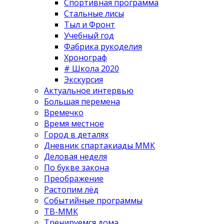
Спортивная программа
Стальные лисы
Тыл и Фронт
Учебный год
Фабрика рукоделия
Хронограф
# Школа 2020
Экскурсия
Актуальное интервью
Большая перемена
Времечко
Время местное
Город в деталях
Дневник спартакиады ММК
Деловая неделя
По букве закона
Преображение
Растопим лёд
Событийные программы
ТВ-ММК
Тренируемся дома