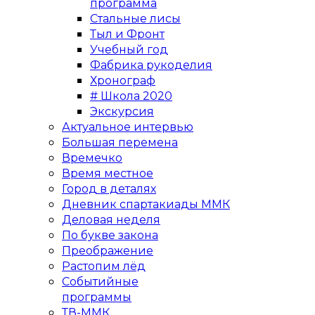
программа
Стальные лисы
Тыл и Фронт
Учебный год
Фабрика рукоделия
Хронограф
# Школа 2020
Экскурсия
Актуальное интервью
Большая перемена
Времечко
Время местное
Город в деталях
Дневник спартакиады ММК
Деловая неделя
По букве закона
Преображение
Растопим лёд
Событийные
программы
ТВ-ММК