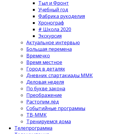
Тыл и Фронт
Учебный год
Фабрика рукоделия
Хронограф
# Школа 2020
Экскурсия
Актуальное интервью
Большая перемена
Времечко
Время местное
Город в деталях
Дневник спартакиады ММК
Деловая неделя
По букве закона
Преображение
Растопим лёд
Событийные программы
ТВ-ММК
Тренируемся дома
Телепрограмма