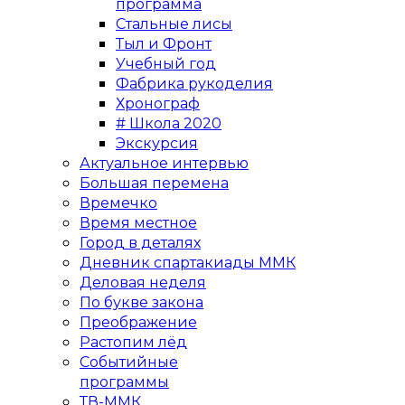
программа
Стальные лисы
Тыл и Фронт
Учебный год
Фабрика рукоделия
Хронограф
# Школа 2020
Экскурсия
Актуальное интервью
Большая перемена
Времечко
Время местное
Город в деталях
Дневник спартакиады ММК
Деловая неделя
По букве закона
Преображение
Растопим лёд
Событийные
программы
ТВ-ММК