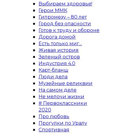
Выбираем здоровье!
Герои ММК
Гипромезу – 80 лет
Город без опасности
Готов к труду и обороне
Дорога домой
Есть только миг...
Живая история
Зеленый остров
Индустрия 4.0
Карт-бланш
Люди дела
Музейные реликвии
На самом деле
Не мелочи жизни
# Первоклассники
2020
Про любовь
Прогулки по Уралу
Спортивная