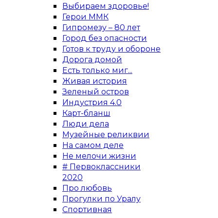
Выбираем здоровье!
Герои ММК
Гипромезу – 80 лет
Город без опасности
Готов к труду и обороне
Дорога домой
Есть только миг...
Живая история
Зеленый остров
Индустрия 4.0
Карт-бланш
Люди дела
Музейные реликвии
На самом деле
Не мелочи жизни
# Первоклассники
2020
Про любовь
Прогулки по Уралу
Спортивная