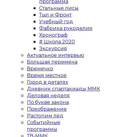
программа
Стальные лисы
Тыл и Фронт
Учебный год
Фабрика рукоделия
Хронограф
# Школа 2020
Экскурсия
Актуальное интервью
Большая перемена
Времечко
Время местное
Город в деталях
Дневник спартакиады ММК
Деловая неделя
По букве закона
Преображение
Растопим лёд
Событийные
программы
ТВ-ММК