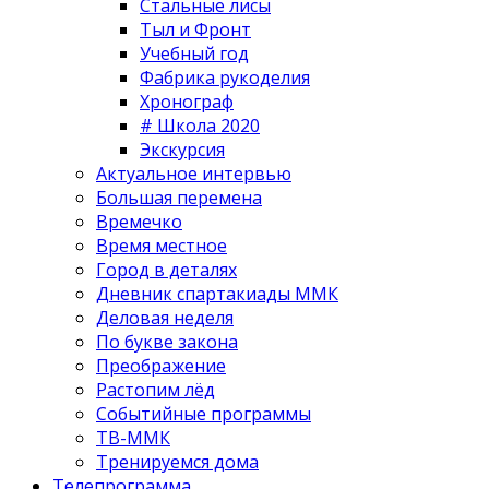
Стальные лисы
Тыл и Фронт
Учебный год
Фабрика рукоделия
Хронограф
# Школа 2020
Экскурсия
Актуальное интервью
Большая перемена
Времечко
Время местное
Город в деталях
Дневник спартакиады ММК
Деловая неделя
По букве закона
Преображение
Растопим лёд
Событийные программы
ТВ-ММК
Тренируемся дома
Телепрограмма