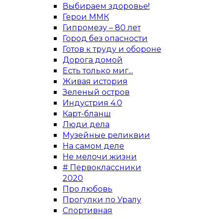
Выбираем здоровье!
Герои ММК
Гипромезу – 80 лет
Город без опасности
Готов к труду и обороне
Дорога домой
Есть только миг...
Живая история
Зеленый остров
Индустрия 4.0
Карт-бланш
Люди дела
Музейные реликвии
На самом деле
Не мелочи жизни
# Первоклассники
2020
Про любовь
Прогулки по Уралу
Спортивная