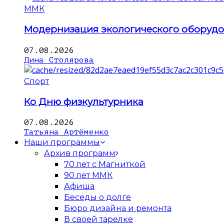
ММК
Модернизация экологического оборуд
07.08.2026
Дина Столярова
Спорт
Ко Дню физкультурника
07.08.2026
Татьяна Артёменко
Наши программы
Архив программ
70 лет с Магниткой
90 лет ММК
Афиша
Беседы о долге
Бюро дизайна и ремонта
В своей тарелке