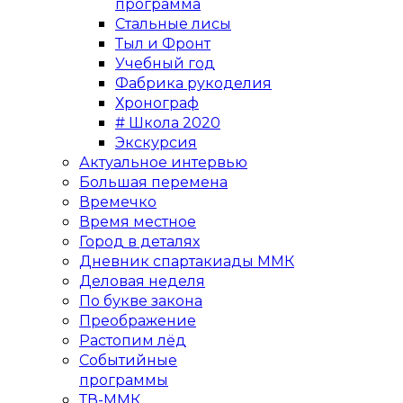
программа
Стальные лисы
Тыл и Фронт
Учебный год
Фабрика рукоделия
Хронограф
# Школа 2020
Экскурсия
Актуальное интервью
Большая перемена
Времечко
Время местное
Город в деталях
Дневник спартакиады ММК
Деловая неделя
По букве закона
Преображение
Растопим лёд
Событийные
программы
ТВ-ММК