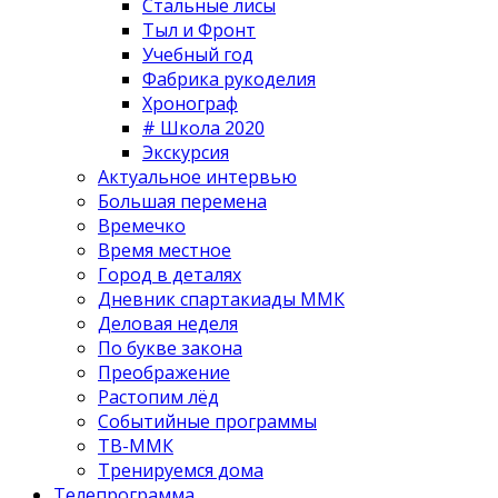
Стальные лисы
Тыл и Фронт
Учебный год
Фабрика рукоделия
Хронограф
# Школа 2020
Экскурсия
Актуальное интервью
Большая перемена
Времечко
Время местное
Город в деталях
Дневник спартакиады ММК
Деловая неделя
По букве закона
Преображение
Растопим лёд
Событийные программы
ТВ-ММК
Тренируемся дома
Телепрограмма