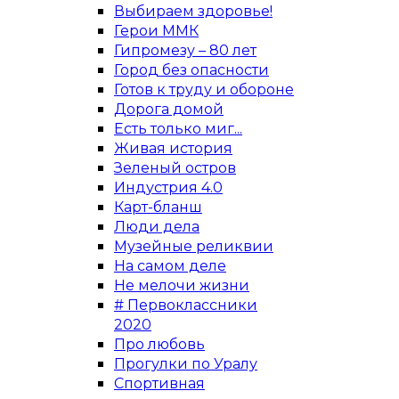
Выбираем здоровье!
Герои ММК
Гипромезу – 80 лет
Город без опасности
Готов к труду и обороне
Дорога домой
Есть только миг...
Живая история
Зеленый остров
Индустрия 4.0
Карт-бланш
Люди дела
Музейные реликвии
На самом деле
Не мелочи жизни
# Первоклассники
2020
Про любовь
Прогулки по Уралу
Спортивная