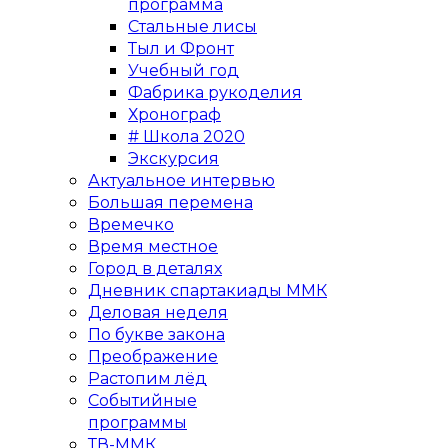
программа
Стальные лисы
Тыл и Фронт
Учебный год
Фабрика рукоделия
Хронограф
# Школа 2020
Экскурсия
Актуальное интервью
Большая перемена
Времечко
Время местное
Город в деталях
Дневник спартакиады ММК
Деловая неделя
По букве закона
Преображение
Растопим лёд
Событийные
программы
ТВ-ММК