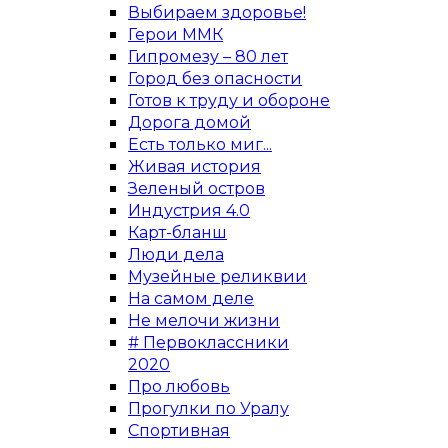
Выбираем здоровье!
Герои ММК
Гипромезу – 80 лет
Город без опасности
Готов к труду и обороне
Дорога домой
Есть только миг...
Живая история
Зеленый остров
Индустрия 4.0
Карт-бланш
Люди дела
Музейные реликвии
На самом деле
Не мелочи жизни
# Первоклассники
2020
Про любовь
Прогулки по Уралу
Спортивная