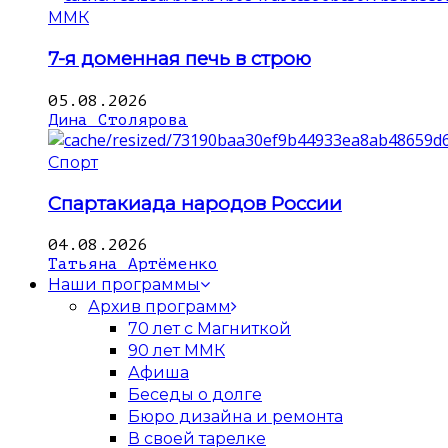
ММК
7-я доменная печь в строю
05.08.2026
Дина Столярова
Спорт
Спартакиада народов России
04.08.2026
Татьяна Артёменко
Наши программы
Архив программ
70 лет с Магниткой
90 лет ММК
Афиша
Беседы о долге
Бюро дизайна и ремонта
В своей тарелке