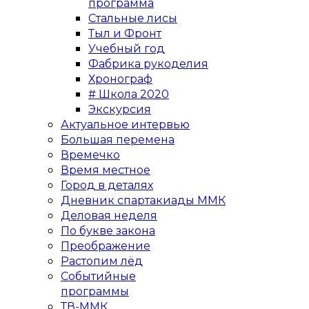
программа
Стальные лисы
Тыл и Фронт
Учебный год
Фабрика рукоделия
Хронограф
# Школа 2020
Экскурсия
Актуальное интервью
Большая перемена
Времечко
Время местное
Город в деталях
Дневник спартакиады ММК
Деловая неделя
По букве закона
Преображение
Растопим лёд
Событийные
программы
ТВ-ММК