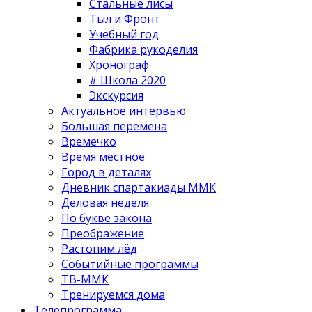
Стальные лисы
Тыл и Фронт
Учебный год
Фабрика рукоделия
Хронограф
# Школа 2020
Экскурсия
Актуальное интервью
Большая перемена
Времечко
Время местное
Город в деталях
Дневник спартакиады ММК
Деловая неделя
По букве закона
Преображение
Растопим лёд
Событийные программы
ТВ-ММК
Тренируемся дома
Телепрограмма