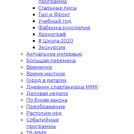
программа
Стальные лисы
Тыл и Фронт
Учебный год
Фабрика рукоделия
Хронограф
# Школа 2020
Экскурсия
Актуальное интервью
Большая перемена
Времечко
Время местное
Город в деталях
Дневник спартакиады ММК
Деловая неделя
По букве закона
Преображение
Растопим лёд
Событийные
программы
ТВ-ММК