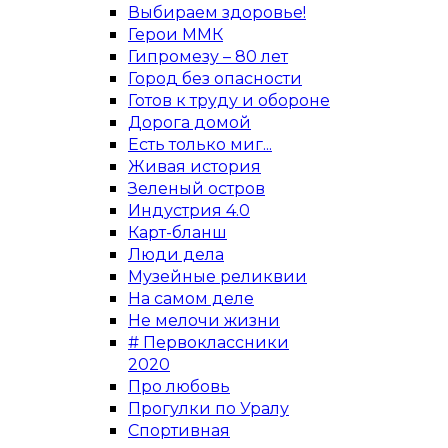
Выбираем здоровье!
Герои ММК
Гипромезу – 80 лет
Город без опасности
Готов к труду и обороне
Дорога домой
Есть только миг...
Живая история
Зеленый остров
Индустрия 4.0
Карт-бланш
Люди дела
Музейные реликвии
На самом деле
Не мелочи жизни
# Первоклассники
2020
Про любовь
Прогулки по Уралу
Спортивная