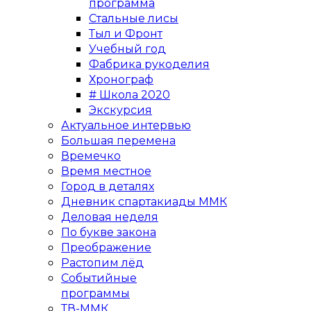
программа
Стальные лисы
Тыл и Фронт
Учебный год
Фабрика рукоделия
Хронограф
# Школа 2020
Экскурсия
Актуальное интервью
Большая перемена
Времечко
Время местное
Город в деталях
Дневник спартакиады ММК
Деловая неделя
По букве закона
Преображение
Растопим лёд
Событийные
программы
ТВ-ММК