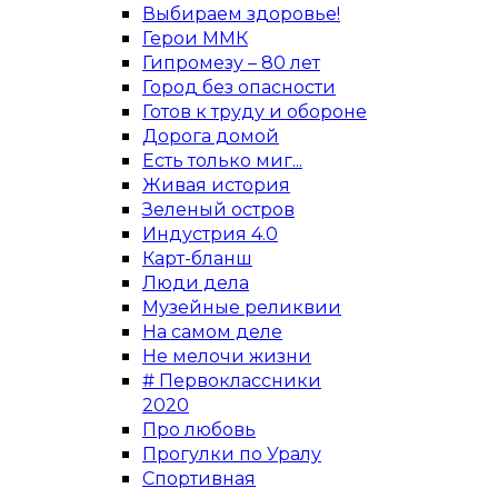
Выбираем здоровье!
Герои ММК
Гипромезу – 80 лет
Город без опасности
Готов к труду и обороне
Дорога домой
Есть только миг...
Живая история
Зеленый остров
Индустрия 4.0
Карт-бланш
Люди дела
Музейные реликвии
На самом деле
Не мелочи жизни
# Первоклассники
2020
Про любовь
Прогулки по Уралу
Спортивная