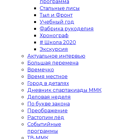
программа
Стальные лисы
Тыл и Фронт
Учебный год
Фабрика рукоделия
Хронограф
# Школа 2020
Экскурсия
Актуальное интервью
Большая перемена
Времечко
Время местное
Город в деталях
Дневник спартакиады ММК
Деловая неделя
По букве закона
Преображение
Растопим лёд
Событийные
программы
ТВ-ММК