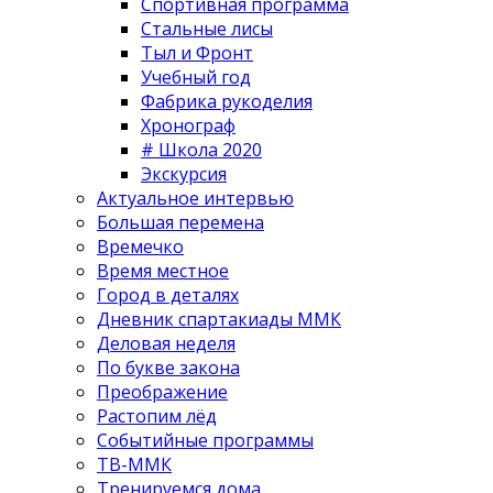
Спортивная программа
Стальные лисы
Тыл и Фронт
Учебный год
Фабрика рукоделия
Хронограф
# Школа 2020
Экскурсия
Актуальное интервью
Большая перемена
Времечко
Время местное
Город в деталях
Дневник спартакиады ММК
Деловая неделя
По букве закона
Преображение
Растопим лёд
Событийные программы
ТВ-ММК
Тренируемся дома