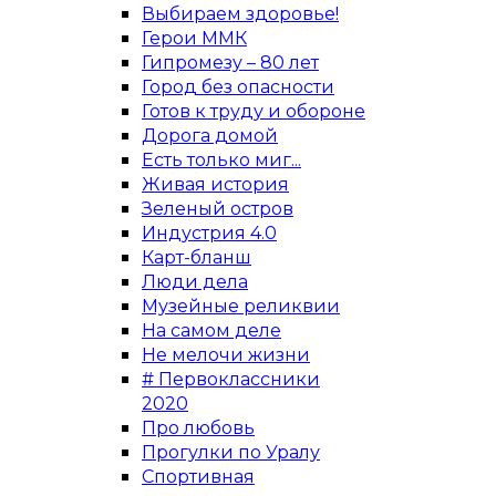
Выбираем здоровье!
Герои ММК
Гипромезу – 80 лет
Город без опасности
Готов к труду и обороне
Дорога домой
Есть только миг...
Живая история
Зеленый остров
Индустрия 4.0
Карт-бланш
Люди дела
Музейные реликвии
На самом деле
Не мелочи жизни
# Первоклассники
2020
Про любовь
Прогулки по Уралу
Спортивная