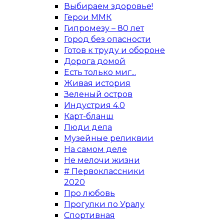
Выбираем здоровье!
Герои ММК
Гипромезу – 80 лет
Город без опасности
Готов к труду и обороне
Дорога домой
Есть только миг...
Живая история
Зеленый остров
Индустрия 4.0
Карт-бланш
Люди дела
Музейные реликвии
На самом деле
Не мелочи жизни
# Первоклассники
2020
Про любовь
Прогулки по Уралу
Спортивная