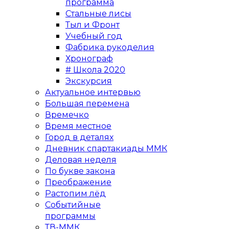
программа
Стальные лисы
Тыл и Фронт
Учебный год
Фабрика рукоделия
Хронограф
# Школа 2020
Экскурсия
Актуальное интервью
Большая перемена
Времечко
Время местное
Город в деталях
Дневник спартакиады ММК
Деловая неделя
По букве закона
Преображение
Растопим лёд
Событийные
программы
ТВ-ММК