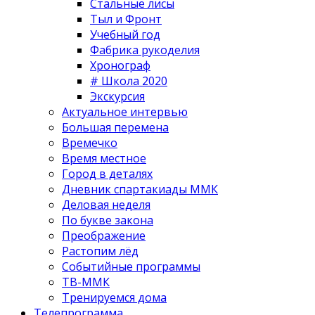
Стальные лисы
Тыл и Фронт
Учебный год
Фабрика рукоделия
Хронограф
# Школа 2020
Экскурсия
Актуальное интервью
Большая перемена
Времечко
Время местное
Город в деталях
Дневник спартакиады ММК
Деловая неделя
По букве закона
Преображение
Растопим лёд
Событийные программы
ТВ-ММК
Тренируемся дома
Телепрограмма