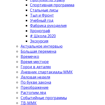
Спортивная программа
Стальные лисы
Тыл и Фронт
Учебный год
Фабрика рукоделия
Хронограф
# Школа 2020
Экскурсия
Актуальное интервью
Большая перемена
Времечко
Время местное
Город в деталях
Дневник спартакиады ММК
Деловая неделя
По букве закона
Преображение
Растопим лёд
Событийные программы
ТВ-ММК