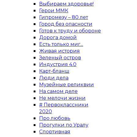
Выбираем здоровье!
Герои ММК
Гипромезу – 80 лет
Город без опасности
Готов к труду и обороне
Дорога домой
Есть только миг...
Живая история
Зеленый остров
Индустрия 4.0
Карт-бланш
Люди дела
Музейные реликвии
На самом деле
Не мелочи жизни
# Первоклассники
2020
Про любовь
Прогулки по Уралу
Спортивная