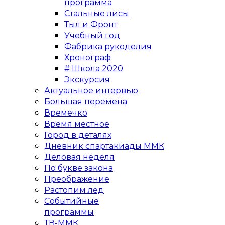
программа
Стальные лисы
Тыл и Фронт
Учебный год
Фабрика рукоделия
Хронограф
# Школа 2020
Экскурсия
Актуальное интервью
Большая перемена
Времечко
Время местное
Город в деталях
Дневник спартакиады ММК
Деловая неделя
По букве закона
Преображение
Растопим лёд
Событийные
программы
ТВ-ММК