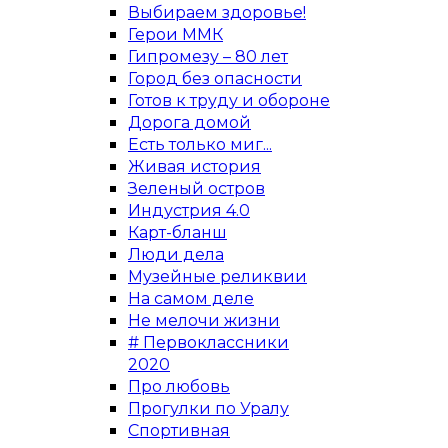
Выбираем здоровье!
Герои ММК
Гипромезу – 80 лет
Город без опасности
Готов к труду и обороне
Дорога домой
Есть только миг...
Живая история
Зеленый остров
Индустрия 4.0
Карт-бланш
Люди дела
Музейные реликвии
На самом деле
Не мелочи жизни
# Первоклассники
2020
Про любовь
Прогулки по Уралу
Спортивная