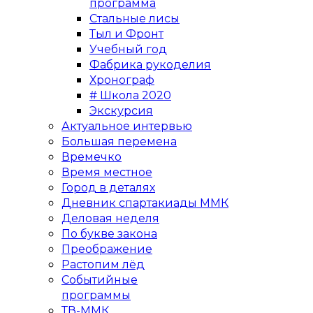
программа
Стальные лисы
Тыл и Фронт
Учебный год
Фабрика рукоделия
Хронограф
# Школа 2020
Экскурсия
Актуальное интервью
Большая перемена
Времечко
Время местное
Город в деталях
Дневник спартакиады ММК
Деловая неделя
По букве закона
Преображение
Растопим лёд
Событийные
программы
ТВ-ММК