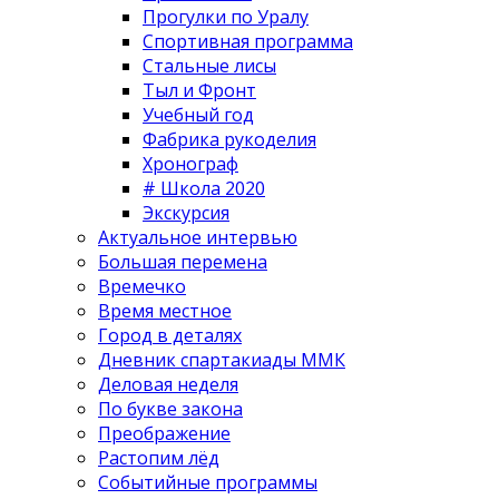
Прогулки по Уралу
Спортивная программа
Стальные лисы
Тыл и Фронт
Учебный год
Фабрика рукоделия
Хронограф
# Школа 2020
Экскурсия
Актуальное интервью
Большая перемена
Времечко
Время местное
Город в деталях
Дневник спартакиады ММК
Деловая неделя
По букве закона
Преображение
Растопим лёд
Событийные программы