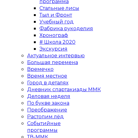
программа
Стальные лисы
Тыл и Фронт
Учебный год
Фабрика рукоделия
Хронограф
# Школа 2020
Экскурсия
Актуальное интервью
Большая перемена
Времечко
Время местное
Город в деталях
Дневник спартакиады ММК
Деловая неделя
По букве закона
Преображение
Растопим лёд
Событийные
программы
ТВ-ММК