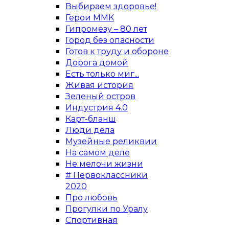
Выбираем здоровье!
Герои ММК
Гипромезу – 80 лет
Город без опасности
Готов к труду и обороне
Дорога домой
Есть только миг...
Живая история
Зеленый остров
Индустрия 4.0
Карт-бланш
Люди дела
Музейные реликвии
На самом деле
Не мелочи жизни
# Первоклассники
2020
Про любовь
Прогулки по Уралу
Спортивная