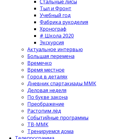
Стальные лисы
Тыл и Фронт
Учебный год
Фабрика рукоделия
Хронограф
# Школа 2020
Экскурсия
Актуальное интервью
Большая перемена
Времечко
Время местное
Город в деталях
Дневник спартакиады ММК
Деловая неделя
По букве закона
Преображение
Растопим лёд
Событийные программы
ТВ-ММК
Тренируемся дома
Телепрограмма