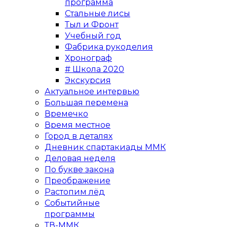
программа
Стальные лисы
Тыл и Фронт
Учебный год
Фабрика рукоделия
Хронограф
# Школа 2020
Экскурсия
Актуальное интервью
Большая перемена
Времечко
Время местное
Город в деталях
Дневник спартакиады ММК
Деловая неделя
По букве закона
Преображение
Растопим лёд
Событийные
программы
ТВ-ММК