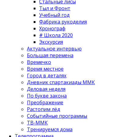
Стальные лисы
Тыл и Фронт
Учебный год
Фабрика рукоделия
Хронограф
# Школа 2020
Экскурсия
Актуальное интервью
Большая перемена
Времечко
Время местное
Город в деталях
Дневник спартакиады ММК
Деловая неделя
По букве закона
Преображение
Растопим лёд
Событийные программы
ТВ-ММК
Тренируемся дома
Телепрограмма