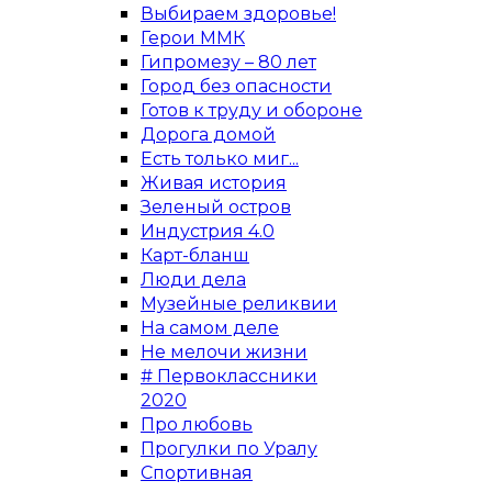
Выбираем здоровье!
Герои ММК
Гипромезу – 80 лет
Город без опасности
Готов к труду и обороне
Дорога домой
Есть только миг...
Живая история
Зеленый остров
Индустрия 4.0
Карт-бланш
Люди дела
Музейные реликвии
На самом деле
Не мелочи жизни
# Первоклассники
2020
Про любовь
Прогулки по Уралу
Спортивная