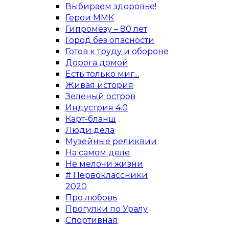
Выбираем здоровье!
Герои ММК
Гипромезу – 80 лет
Город без опасности
Готов к труду и обороне
Дорога домой
Есть только миг...
Живая история
Зеленый остров
Индустрия 4.0
Карт-бланш
Люди дела
Музейные реликвии
На самом деле
Не мелочи жизни
# Первоклассники
2020
Про любовь
Прогулки по Уралу
Спортивная