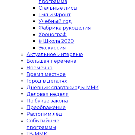
программа
Стальные лисы
Тыл и Фронт
Учебный год
Фабрика рукоделия
Хронограф
# Школа 2020
Экскурсия
Актуальное интервью
Большая перемена
Времечко
Время местное
Город в деталях
Дневник спартакиады ММК
Деловая неделя
По букве закона
Преображение
Растопим лёд
Событийные
программы
ТВ-ММК