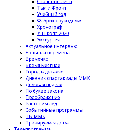
Стальные лисы
Тыл и Фронт
Учебный год
Фабрика рукоделия
Хронограф
# Школа 2020
Экскурсия
Актуальное интервью
Большая перемена
Времечко
Время местное
Город в деталях
Дневник спартакиады ММК
Деловая неделя
По букве закона
Преображение
Растопим лёд
Событийные программы
ТВ-ММК
Тренируемся дома
Телепрограмма