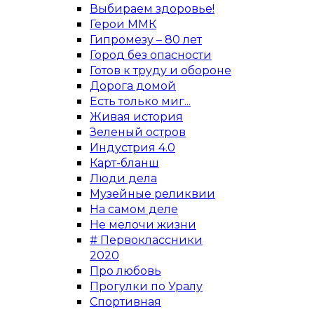
Выбираем здоровье!
Герои ММК
Гипромезу – 80 лет
Город без опасности
Готов к труду и обороне
Дорога домой
Есть только миг...
Живая история
Зеленый остров
Индустрия 4.0
Карт-бланш
Люди дела
Музейные реликвии
На самом деле
Не мелочи жизни
# Первоклассники
2020
Про любовь
Прогулки по Уралу
Спортивная