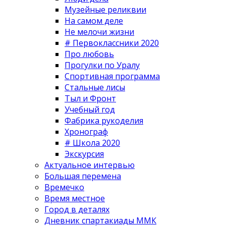
Музейные реликвии
На самом деле
Не мелочи жизни
# Первоклассники 2020
Про любовь
Прогулки по Уралу
Спортивная программа
Стальные лисы
Тыл и Фронт
Учебный год
Фабрика рукоделия
Хронограф
# Школа 2020
Экскурсия
Актуальное интервью
Большая перемена
Времечко
Время местное
Город в деталях
Дневник спартакиады ММК