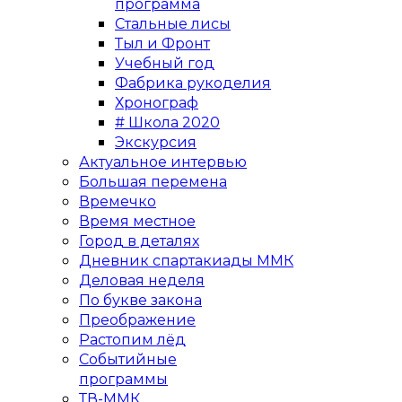
программа
Стальные лисы
Тыл и Фронт
Учебный год
Фабрика рукоделия
Хронограф
# Школа 2020
Экскурсия
Актуальное интервью
Большая перемена
Времечко
Время местное
Город в деталях
Дневник спартакиады ММК
Деловая неделя
По букве закона
Преображение
Растопим лёд
Событийные
программы
ТВ-ММК