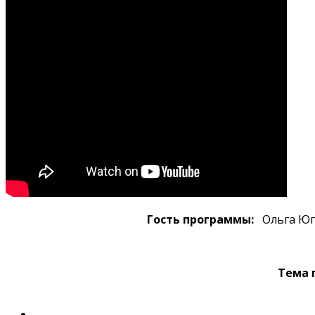
Гость программы:
Ольга Юга
Тема 