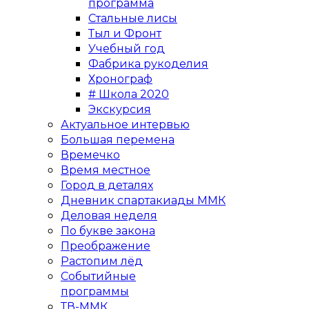
программа
Стальные лисы
Тыл и Фронт
Учебный год
Фабрика рукоделия
Хронограф
# Школа 2020
Экскурсия
Актуальное интервью
Большая перемена
Времечко
Время местное
Город в деталях
Дневник спартакиады ММК
Деловая неделя
По букве закона
Преображение
Растопим лёд
Событийные
программы
ТВ-ММК