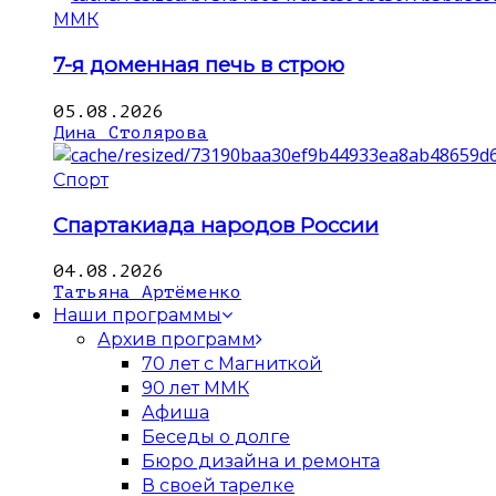
ММК
7-я доменная печь в строю
05.08.2026
Дина Столярова
Спорт
Спартакиада народов России
04.08.2026
Татьяна Артёменко
Наши программы
Архив программ
70 лет с Магниткой
90 лет ММК
Афиша
Беседы о долге
Бюро дизайна и ремонта
В своей тарелке