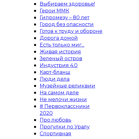
Выбираем здоровье!
Герои ММК
Гипромезу – 80 лет
Город без опасности
Готов к труду и обороне
Дорога домой
Есть только миг...
Живая история
Зеленый остров
Индустрия 4.0
Карт-бланш
Люди дела
Музейные реликвии
На самом деле
Не мелочи жизни
# Первоклассники
2020
Про любовь
Прогулки по Уралу
Спортивная