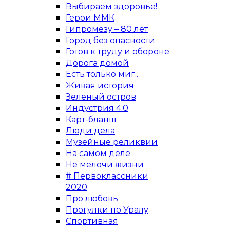
Выбираем здоровье!
Герои ММК
Гипромезу – 80 лет
Город без опасности
Готов к труду и обороне
Дорога домой
Есть только миг...
Живая история
Зеленый остров
Индустрия 4.0
Карт-бланш
Люди дела
Музейные реликвии
На самом деле
Не мелочи жизни
# Первоклассники
2020
Про любовь
Прогулки по Уралу
Спортивная