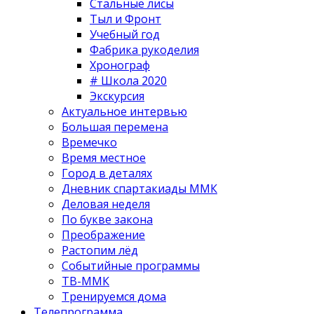
Стальные лисы
Тыл и Фронт
Учебный год
Фабрика рукоделия
Хронограф
# Школа 2020
Экскурсия
Актуальное интервью
Большая перемена
Времечко
Время местное
Город в деталях
Дневник спартакиады ММК
Деловая неделя
По букве закона
Преображение
Растопим лёд
Событийные программы
ТВ-ММК
Тренируемся дома
Телепрограмма