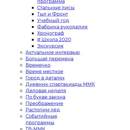
программа
Стальные лисы
Тыл и Фронт
Учебный год
Фабрика рукоделия
Хронограф
# Школа 2020
Экскурсия
Актуальное интервью
Большая перемена
Времечко
Время местное
Город в деталях
Дневник спартакиады ММК
Деловая неделя
По букве закона
Преображение
Растопим лёд
Событийные
программы
ТВ-ММК