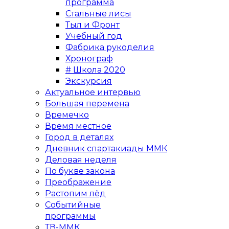
программа
Стальные лисы
Тыл и Фронт
Учебный год
Фабрика рукоделия
Хронограф
# Школа 2020
Экскурсия
Актуальное интервью
Большая перемена
Времечко
Время местное
Город в деталях
Дневник спартакиады ММК
Деловая неделя
По букве закона
Преображение
Растопим лёд
Событийные
программы
ТВ-ММК