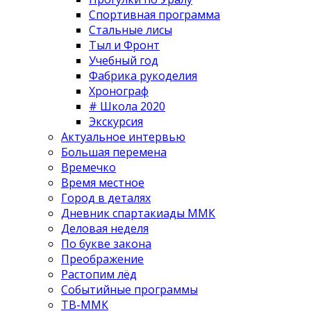
Спортивная программа
Стальные лисы
Тыл и Фронт
Учебный год
Фабрика рукоделия
Хронограф
# Школа 2020
Экскурсия
Актуальное интервью
Большая перемена
Времечко
Время местное
Город в деталях
Дневник спартакиады ММК
Деловая неделя
По букве закона
Преображение
Растопим лёд
Событийные программы
ТВ-ММК