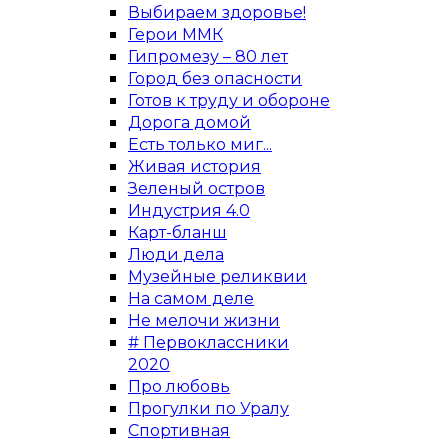
Выбираем здоровье!
Герои ММК
Гипромезу – 80 лет
Город без опасности
Готов к труду и обороне
Дорога домой
Есть только миг...
Живая история
Зеленый остров
Индустрия 4.0
Карт-бланш
Люди дела
Музейные реликвии
На самом деле
Не мелочи жизни
# Первоклассники
2020
Про любовь
Прогулки по Уралу
Спортивная