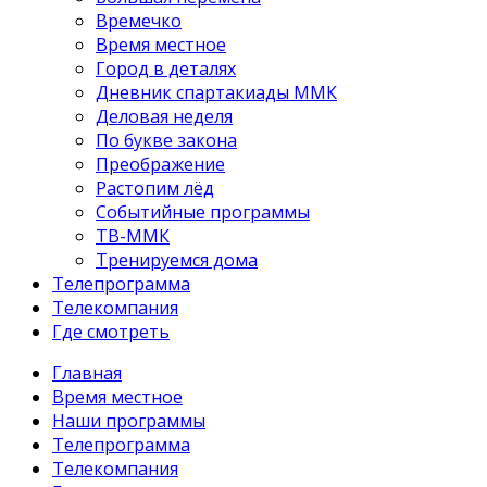
Времечко
Время местное
Город в деталях
Дневник спартакиады ММК
Деловая неделя
По букве закона
Преображение
Растопим лёд
Событийные программы
ТВ-ММК
Тренируемся дома
Телепрограмма
Телекомпания
Где смотреть
Главная
Время местное
Наши программы
Телепрограмма
Телекомпания