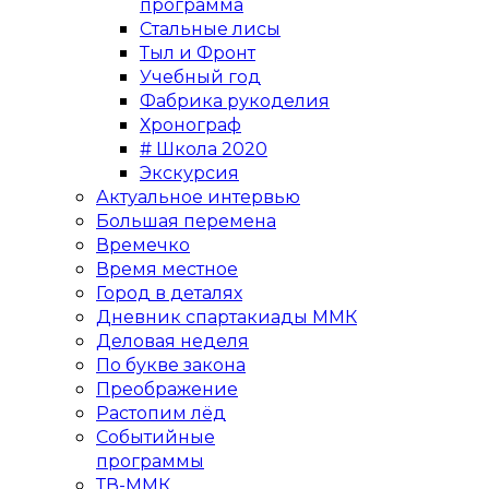
программа
Стальные лисы
Тыл и Фронт
Учебный год
Фабрика рукоделия
Хронограф
# Школа 2020
Экскурсия
Актуальное интервью
Большая перемена
Времечко
Время местное
Город в деталях
Дневник спартакиады ММК
Деловая неделя
По букве закона
Преображение
Растопим лёд
Событийные
программы
ТВ-ММК