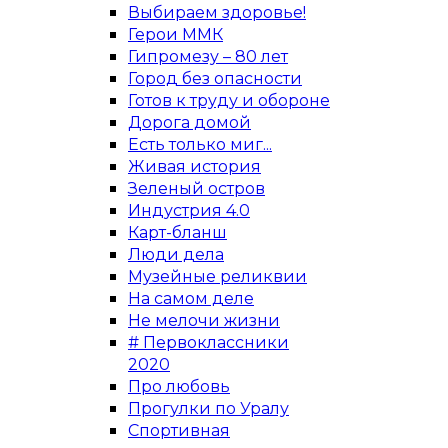
Выбираем здоровье!
Герои ММК
Гипромезу – 80 лет
Город без опасности
Готов к труду и обороне
Дорога домой
Есть только миг...
Живая история
Зеленый остров
Индустрия 4.0
Карт-бланш
Люди дела
Музейные реликвии
На самом деле
Не мелочи жизни
# Первоклассники
2020
Про любовь
Прогулки по Уралу
Спортивная