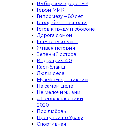
Выбираем здоровье!
Герои ММК
Гипромезу – 80 лет
Город без опасности
Готов к труду и обороне
Дорога домой
Есть только миг...
Живая история
Зеленый остров
Индустрия 4.0
Карт-бланш
Люди дела
Музейные реликвии
На самом деле
Не мелочи жизни
# Первоклассники
2020
Про любовь
Прогулки по Уралу
Спортивная