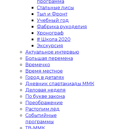
программа
Стальные лисы
Тыл и Фронт
Учебный год
Фабрика рукоделия
Хронограф
# Школа 2020
Экскурсия
Актуальное интервью
Большая перемена
Времечко
Время местное
Город в деталях
Дневник спартакиады ММК
Деловая неделя
По букве закона
Преображение
Растопим лёд
Событийные
программы
ТВ-ММК