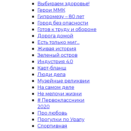
Выбираем здоровье!
Герои ММК
Гипромезу – 80 лет
Город без опасности
Готов к труду и обороне
Дорога домой
Есть только миг...
Живая история
Зеленый остров
Индустрия 4.0
Карт-бланш
Люди дела
Музейные реликвии
На самом деле
Не мелочи жизни
# Первоклассники
2020
Про любовь
Прогулки по Уралу
Спортивная