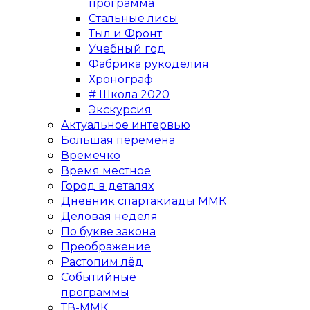
программа
Стальные лисы
Тыл и Фронт
Учебный год
Фабрика рукоделия
Хронограф
# Школа 2020
Экскурсия
Актуальное интервью
Большая перемена
Времечко
Время местное
Город в деталях
Дневник спартакиады ММК
Деловая неделя
По букве закона
Преображение
Растопим лёд
Событийные
программы
ТВ-ММК