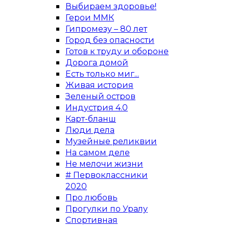
Выбираем здоровье!
Герои ММК
Гипромезу – 80 лет
Город без опасности
Готов к труду и обороне
Дорога домой
Есть только миг...
Живая история
Зеленый остров
Индустрия 4.0
Карт-бланш
Люди дела
Музейные реликвии
На самом деле
Не мелочи жизни
# Первоклассники
2020
Про любовь
Прогулки по Уралу
Спортивная