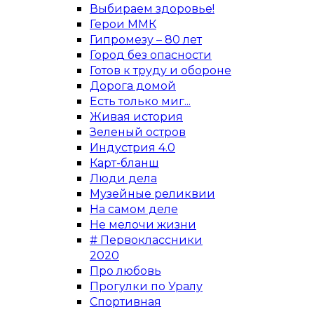
Выбираем здоровье!
Герои ММК
Гипромезу – 80 лет
Город без опасности
Готов к труду и обороне
Дорога домой
Есть только миг...
Живая история
Зеленый остров
Индустрия 4.0
Карт-бланш
Люди дела
Музейные реликвии
На самом деле
Не мелочи жизни
# Первоклассники
2020
Про любовь
Прогулки по Уралу
Спортивная