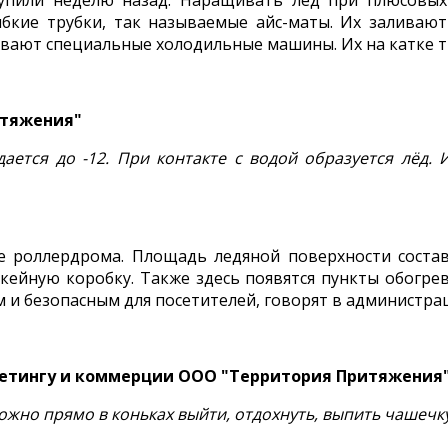
тупили неделю назад. Наращивать лёд при плюсовых
ибкие трубки, так называемые айс-маты. Их заливаю
вают специальные холодильные машины. Их на катке т
итяжения"
ждается до -12. При контакте с водой образуется лёд.
те роллердрома. Площадь ледяной поверхности соста
ейную коробку. Также здесь появятся пункты обогрева
и безопасным для посетителей, говорят в администрац
кетингу и коммерции ООО "Территория Притяжения
ожно прямо в коньках выйти, отдохнуть, выпить чашечку