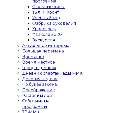
программа
Стальные лисы
Тыл и Фронт
Учебный год
Фабрика рукоделия
Хронограф
# Школа 2020
Экскурсия
Актуальное интервью
Большая перемена
Времечко
Время местное
Город в деталях
Дневник спартакиады ММК
Деловая неделя
По букве закона
Преображение
Растопим лёд
Событийные
программы
ТВ-ММК