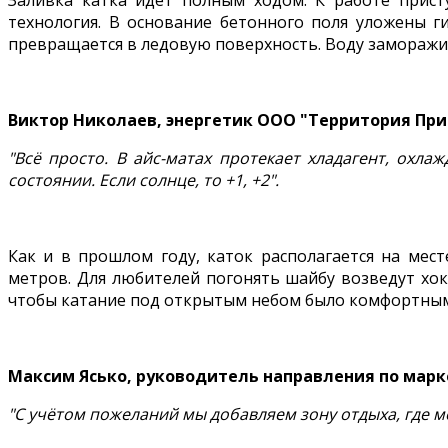
Заливка катка идёт полным ходом. К работе прис
технология. В основание бетонного поля уложены г
превращается в ледовую поверхность. Воду заморажи
Виктор Николаев, энергетик ООО "Территория Пр
"Всё просто. В айс-матах протекает хладагент, охла
состоянии. Если солнце, то +1, +2".
Как и в прошлом году, каток располагается на мес
метров. Для любителей погонять шайбу возведут хокк
чтобы катание под открытым небом было комфортным 
Максим Ясько, руководитель направления по мар
"С учётом пожеланий мы добавляем зону отдыха, где м