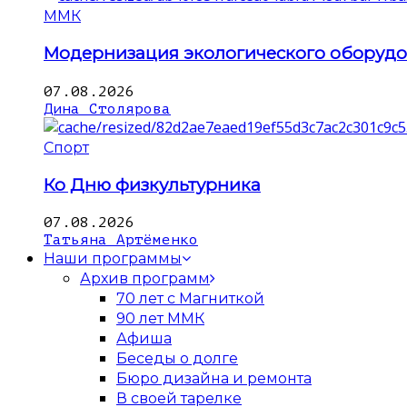
ММК
Модернизация экологического оборуд
07.08.2026
Дина Столярова
Спорт
Ко Дню физкультурника
07.08.2026
Татьяна Артёменко
Наши программы
Архив программ
70 лет с Магниткой
90 лет ММК
Афиша
Беседы о долге
Бюро дизайна и ремонта
В своей тарелке