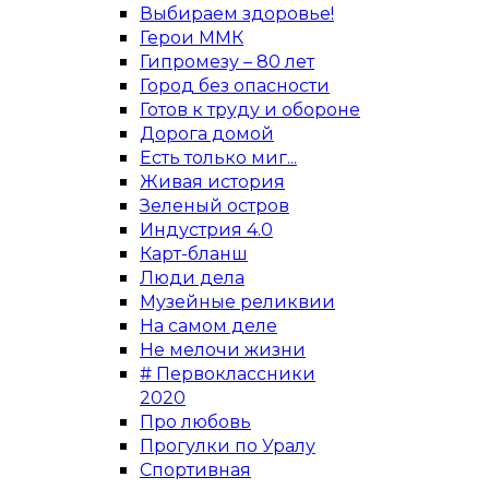
Выбираем здоровье!
Герои ММК
Гипромезу – 80 лет
Город без опасности
Готов к труду и обороне
Дорога домой
Есть только миг...
Живая история
Зеленый остров
Индустрия 4.0
Карт-бланш
Люди дела
Музейные реликвии
На самом деле
Не мелочи жизни
# Первоклассники
2020
Про любовь
Прогулки по Уралу
Спортивная