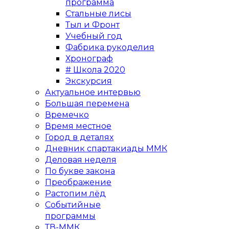
программа
Стальные лисы
Тыл и Фронт
Учебный год
Фабрика рукоделия
Хронограф
# Школа 2020
Экскурсия
Актуальное интервью
Большая перемена
Времечко
Время местное
Город в деталях
Дневник спартакиады ММК
Деловая неделя
По букве закона
Преображение
Растопим лёд
Событийные
программы
ТВ-ММК