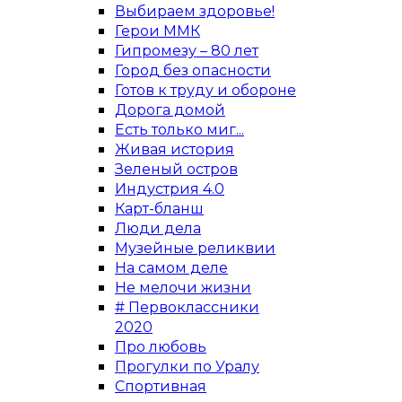
Выбираем здоровье!
Герои ММК
Гипромезу – 80 лет
Город без опасности
Готов к труду и обороне
Дорога домой
Есть только миг...
Живая история
Зеленый остров
Индустрия 4.0
Карт-бланш
Люди дела
Музейные реликвии
На самом деле
Не мелочи жизни
# Первоклассники
2020
Про любовь
Прогулки по Уралу
Спортивная