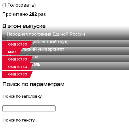
(1 Голосовать)
Прочитано
282
раз
В этом выпуске
Народная программа Единой России
Награда за доблестный труд
ОБЩЕСТВО
Родительский университет
ММК
Щит от обмана
ОБЩЕСТВО
РобоФестиваль
ОБЩЕСТВО
ОБЩЕСТВО
Поиск по параметрам
Поиск по заголовку
Поиск по тексту