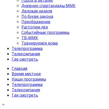
Город в деталях
Дневник спартакиады ММК
Деловая неделя
По букве закона
Преображение
Растопим лёд
Событийные программы
ТВ-ММК
Тренируемся дома
Телепрограмма
Телекомпания
Где смотреть
Главная
Время местное
Наши программы
Телепрограмма
Телекомпания
Где смотреть