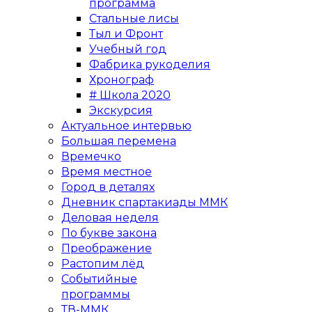
программа
Стальные лисы
Тыл и Фронт
Учебный год
Фабрика рукоделия
Хронограф
# Школа 2020
Экскурсия
Актуальное интервью
Большая перемена
Времечко
Время местное
Город в деталях
Дневник спартакиады ММК
Деловая неделя
По букве закона
Преображение
Растопим лёд
Событийные
программы
ТВ-ММК