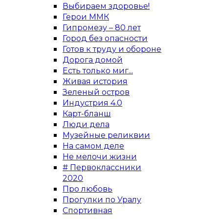
Выбираем здоровье!
Герои ММК
Гипромезу – 80 лет
Город без опасности
Готов к труду и обороне
Дорога домой
Есть только миг...
Живая история
Зеленый остров
Индустрия 4.0
Карт-бланш
Люди дела
Музейные реликвии
На самом деле
Не мелочи жизни
# Первоклассники
2020
Про любовь
Прогулки по Уралу
Спортивная