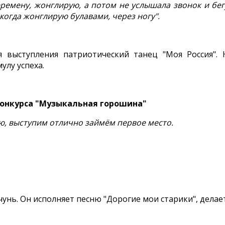
еремену, жонглирую, а потом не услышала звонок и бегу
когда жонглирую булавами, через ногу".
я выступления патриотический танец "Моя Россия".
лу успеха.
конкурса "Музыкальная горошина"
аю, выступим отлично займём первое место.
нь. Он исполняет песню "Дорогие мои старики", делает