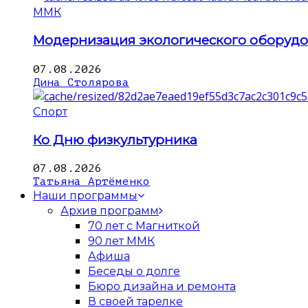
ММК
Модернизация экологического оборуд
07.08.2026
Дина Столярова
Спорт
Ко Дню физкультурника
07.08.2026
Татьяна Артёменко
Наши программы
Архив программ
70 лет с Магниткой
90 лет ММК
Афиша
Беседы о долге
Бюро дизайна и ремонта
В своей тарелке