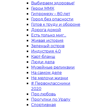
Выбираем здоровье!
Герои ММК
Гипромезу – 80 лет
Город без опасности
Готов к труду и обороне
Дорога домой
Есть только миг...
Живая история
Зеленый остров
Индустрия 4.0
Карт-бланш
Люди дела
Музейные реликвии
На самом деле
Не мелочи жизни
# Первоклассники
2020
Про любовь
Прогулки по Уралу
Спортивная