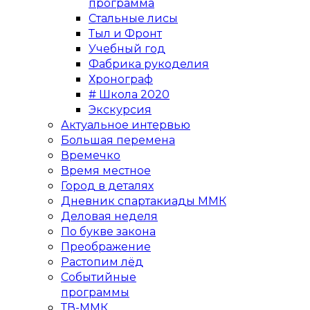
программа
Стальные лисы
Тыл и Фронт
Учебный год
Фабрика рукоделия
Хронограф
# Школа 2020
Экскурсия
Актуальное интервью
Большая перемена
Времечко
Время местное
Город в деталях
Дневник спартакиады ММК
Деловая неделя
По букве закона
Преображение
Растопим лёд
Событийные
программы
ТВ-ММК