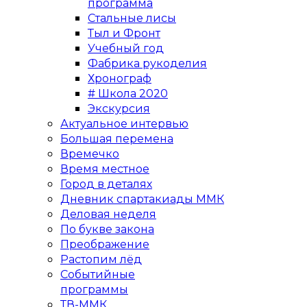
программа
Стальные лисы
Тыл и Фронт
Учебный год
Фабрика рукоделия
Хронограф
# Школа 2020
Экскурсия
Актуальное интервью
Большая перемена
Времечко
Время местное
Город в деталях
Дневник спартакиады ММК
Деловая неделя
По букве закона
Преображение
Растопим лёд
Событийные
программы
ТВ-ММК