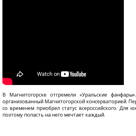
В Магнитогорске отгремели «Уральские фанфары»
организованный Магнитогорской консерваторией. Пе
со временем приобрел статус всероссийского. Для 
поэтому попасть на него мечтает каждый.