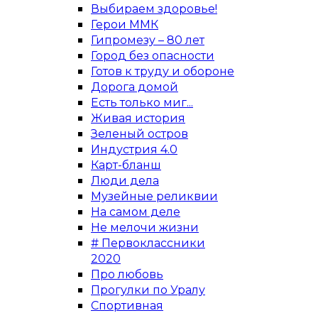
Выбираем здоровье!
Герои ММК
Гипромезу – 80 лет
Город без опасности
Готов к труду и обороне
Дорога домой
Есть только миг...
Живая история
Зеленый остров
Индустрия 4.0
Карт-бланш
Люди дела
Музейные реликвии
На самом деле
Не мелочи жизни
# Первоклассники
2020
Про любовь
Прогулки по Уралу
Спортивная