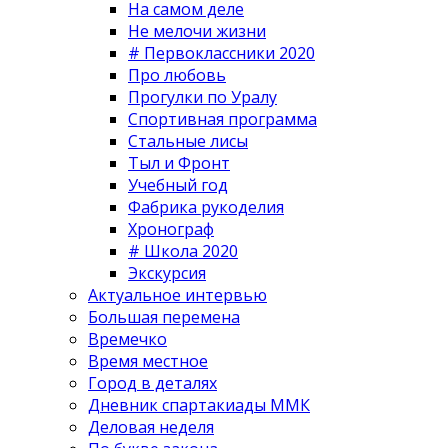
На самом деле
Не мелочи жизни
# Первоклассники 2020
Про любовь
Прогулки по Уралу
Спортивная программа
Стальные лисы
Тыл и Фронт
Учебный год
Фабрика рукоделия
Хронограф
# Школа 2020
Экскурсия
Актуальное интервью
Большая перемена
Времечко
Время местное
Город в деталях
Дневник спартакиады ММК
Деловая неделя