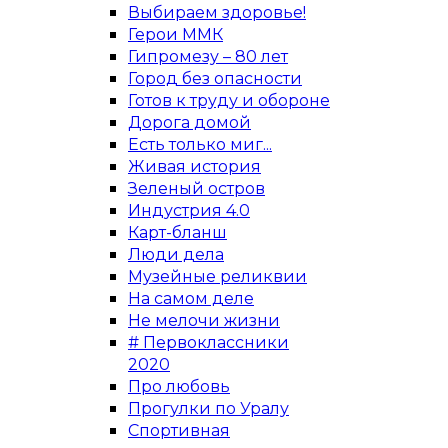
Выбираем здоровье!
Герои ММК
Гипромезу – 80 лет
Город без опасности
Готов к труду и обороне
Дорога домой
Есть только миг...
Живая история
Зеленый остров
Индустрия 4.0
Карт-бланш
Люди дела
Музейные реликвии
На самом деле
Не мелочи жизни
# Первоклассники
2020
Про любовь
Прогулки по Уралу
Спортивная