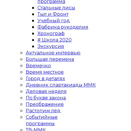
программа
Стальные лисы
Тыл и Фронт
Учебный год
Фабрика рукоделия
Хронограф
# Школа 2020
Экскурсия
Актуальное интервью
Большая перемена
Времечко
Время местное
Город в деталях
Дневник спартакиады ММК
Деловая неделя
По букве закона
Преображение
Растопим лёд
Событийные
программы
ТВ-ММК