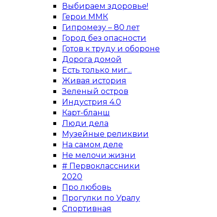
Выбираем здоровье!
Герои ММК
Гипромезу – 80 лет
Город без опасности
Готов к труду и обороне
Дорога домой
Есть только миг...
Живая история
Зеленый остров
Индустрия 4.0
Карт-бланш
Люди дела
Музейные реликвии
На самом деле
Не мелочи жизни
# Первоклассники
2020
Про любовь
Прогулки по Уралу
Спортивная