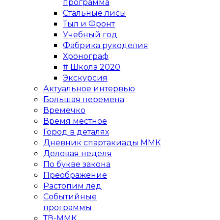
программа
Стальные лисы
Тыл и Фронт
Учебный год
Фабрика рукоделия
Хронограф
# Школа 2020
Экскурсия
Актуальное интервью
Большая перемена
Времечко
Время местное
Город в деталях
Дневник спартакиады ММК
Деловая неделя
По букве закона
Преображение
Растопим лёд
Событийные
программы
ТВ-ММК