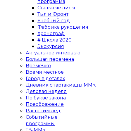
программа
Стальные лисы
Тыл и Фронт
Учебный год
Фабрика рукоделия
Хронограф
# Школа 2020
Экскурсия
Актуальное интервью
Большая перемена
Времечко
Время местное
Город в деталях
Дневник спартакиады ММК
Деловая неделя
По букве закона
Преображение
Растопим лёд
Событийные
программы
ТВ-ММК