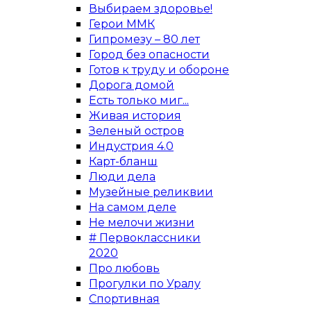
Выбираем здоровье!
Герои ММК
Гипромезу – 80 лет
Город без опасности
Готов к труду и обороне
Дорога домой
Есть только миг...
Живая история
Зеленый остров
Индустрия 4.0
Карт-бланш
Люди дела
Музейные реликвии
На самом деле
Не мелочи жизни
# Первоклассники
2020
Про любовь
Прогулки по Уралу
Спортивная