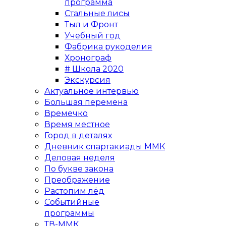
программа
Стальные лисы
Тыл и Фронт
Учебный год
Фабрика рукоделия
Хронограф
# Школа 2020
Экскурсия
Актуальное интервью
Большая перемена
Времечко
Время местное
Город в деталях
Дневник спартакиады ММК
Деловая неделя
По букве закона
Преображение
Растопим лёд
Событийные
программы
ТВ-ММК