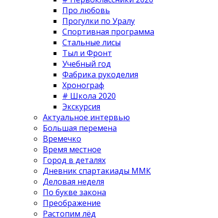
Про любовь
Прогулки по Уралу
Спортивная программа
Стальные лисы
Тыл и Фронт
Учебный год
Фабрика рукоделия
Хронограф
# Школа 2020
Экскурсия
Актуальное интервью
Большая перемена
Времечко
Время местное
Город в деталях
Дневник спартакиады ММК
Деловая неделя
По букве закона
Преображение
Растопим лёд