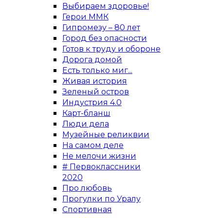
Выбираем здоровье!
Герои ММК
Гипромезу – 80 лет
Город без опасности
Готов к труду и обороне
Дорога домой
Есть только миг...
Живая история
Зеленый остров
Индустрия 4.0
Карт-бланш
Люди дела
Музейные реликвии
На самом деле
Не мелочи жизни
# Первоклассники
2020
Про любовь
Прогулки по Уралу
Спортивная