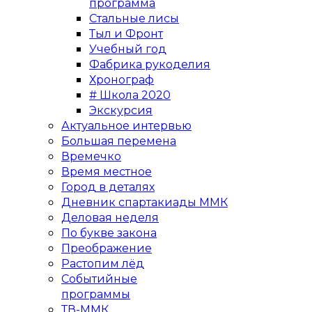
программа
Стальные лисы
Тыл и Фронт
Учебный год
Фабрика рукоделия
Хронограф
# Школа 2020
Экскурсия
Актуальное интервью
Большая перемена
Времечко
Время местное
Город в деталях
Дневник спартакиады ММК
Деловая неделя
По букве закона
Преображение
Растопим лёд
Событийные
программы
ТВ-ММК