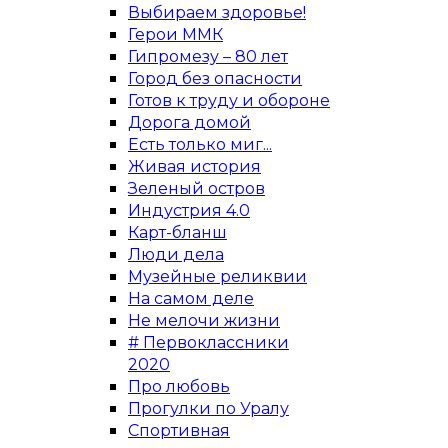
Выбираем здоровье!
Герои ММК
Гипромезу – 80 лет
Город без опасности
Готов к труду и обороне
Дорога домой
Есть только миг...
Живая история
Зеленый остров
Индустрия 4.0
Карт-бланш
Люди дела
Музейные реликвии
На самом деле
Не мелочи жизни
# Первоклассники
2020
Про любовь
Прогулки по Уралу
Спортивная