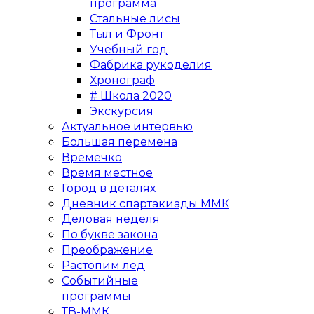
программа
Стальные лисы
Тыл и Фронт
Учебный год
Фабрика рукоделия
Хронограф
# Школа 2020
Экскурсия
Актуальное интервью
Большая перемена
Времечко
Время местное
Город в деталях
Дневник спартакиады ММК
Деловая неделя
По букве закона
Преображение
Растопим лёд
Событийные
программы
ТВ-ММК