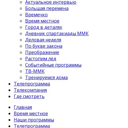
Актуальное интервью
Большая перемена
Времечко
Время местное
Город в деталях
Дневник спартакиады ММК
Деловая неделя
По букве закона
Преображение
Растопим лёд
Событийные программы
ТВ-ММК
Тренируемся дома
Телепрограмма
Телекомпания
Где смотреть
Главная
Время местное
Наши программы
Телепрограмма