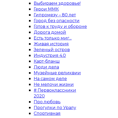
Выбираем здоровье!
Герои ММК
Гипромезу – 80 лет
Город без опасности
Готов к труду и обороне
Дорога домой
Есть только миг...
Живая история
Зеленый остров
Индустрия 4.0
Карт-бланш
Люди дела
Музейные реликвии
На самом деле
Не мелочи жизни
# Первоклассники
2020
Про любовь
Прогулки по Уралу
Спортивная