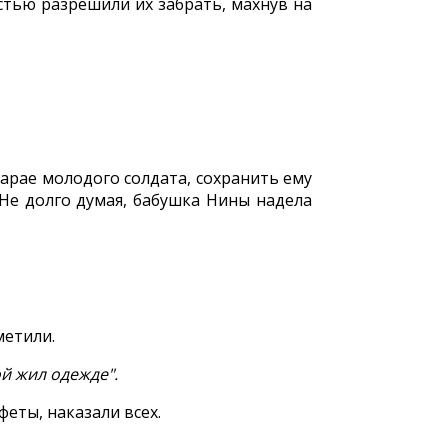
стью разрешили их забрать, махнув на
сарае молодого солдата, сохранить ему
 Не долго думая, бабушка Нины надела
метили.
ой жил одежде".
еты, наказали всех.