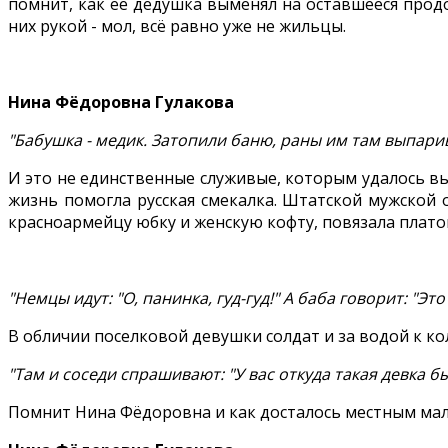
помнит, как её дедушка выменял на оставшееся прод
них рукой - мол, всё равно уже не жильцы.
Нина Фёдоровна Гулакова
"Бабушка - медик. Затопили баню, раны им там выпарив
И это не единственные служивые, которым удалось в
жизнь помогла русская смекалка. Штатской мужской 
красноармейцу юбку и женскую кофту, повязала плато
"Немцы идут: "О, панинка, гуд-гуд!" А баба говорит: "Это
В обличии поселковой девушки солдат и за водой к кол
"Там и соседи спрашивают: "У вас откуда такая девка б
Помнит Нина Фёдоровна и как досталось местным маль