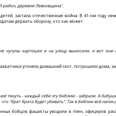
й район, деревня Левковщина".
 детей, застала отечественная война. В 41-ом году н
олдатам держать оборону, кто как может.
ие чугуны картошки и на улицу выносили, и вот они 
захватчики угоняли домашний скот, потрошили дома, за
её тянуть - каждый себе эту библию - забрали. А бабушк
что "брат брата будет убивать". Так в Библии всё написа
анных бойцов фашисты уводили в плен, офицеров рас