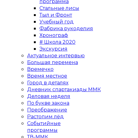
программа
Стальные лисы
Тыл и Фронт
Учебный год
Фабрика рукоделия
Хронограф
# Школа 2020
Экскурсия
Актуальное интервью
Большая перемена
Времечко
Время местное
Город в деталях
Дневник спартакиады ММК
Деловая неделя
По букве закона
Преображение
Растопим лёд
Событийные
программы
ТВ-ММК