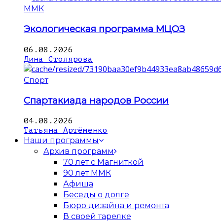
ММК
Экологическая программа МЦОЗ
06.08.2026
Дина Столярова
Спорт
Спартакиада народов России
04.08.2026
Татьяна Артёменко
Наши программы
Архив программ
70 лет с Магниткой
90 лет ММК
Афиша
Беседы о долге
Бюро дизайна и ремонта
В своей тарелке