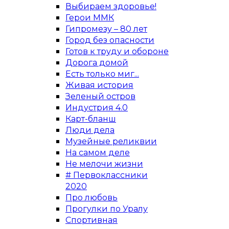
Выбираем здоровье!
Герои ММК
Гипромезу – 80 лет
Город без опасности
Готов к труду и обороне
Дорога домой
Есть только миг...
Живая история
Зеленый остров
Индустрия 4.0
Карт-бланш
Люди дела
Музейные реликвии
На самом деле
Не мелочи жизни
# Первоклассники
2020
Про любовь
Прогулки по Уралу
Спортивная