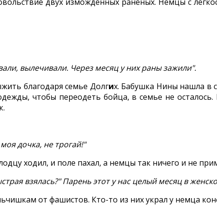
овольствие двух измождённых раненых. Немцы с лёгко
али, вылечивали. Через месяц у них раны зажили".
ыжить благодаря семье Долг
и
х. Бабушка Нины нашла в 
одежды, чтобы переодеть бойца, в семье не осталось.
к.
 моя дочка, не трогай!"
одцу ходил, и поле пахал, а немцы так ничего и не при
ыстрая взялась?" Парень этот у нас целый месяц в женск
чишкам от фашистов. Кто-то из них украл у немца конф