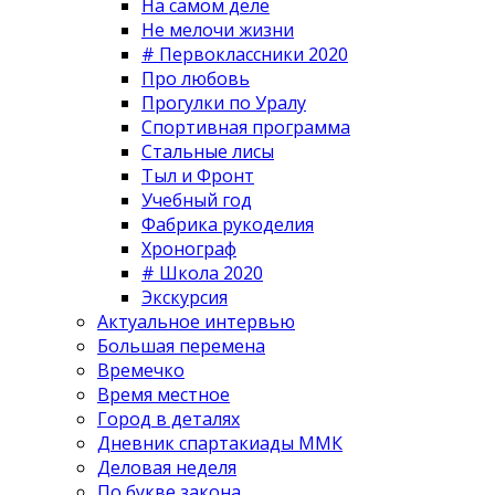
На самом деле
Не мелочи жизни
# Первоклассники 2020
Про любовь
Прогулки по Уралу
Спортивная программа
Стальные лисы
Тыл и Фронт
Учебный год
Фабрика рукоделия
Хронограф
# Школа 2020
Экскурсия
Актуальное интервью
Большая перемена
Времечко
Время местное
Город в деталях
Дневник спартакиады ММК
Деловая неделя
По букве закона