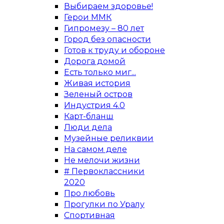
Выбираем здоровье!
Герои ММК
Гипромезу – 80 лет
Город без опасности
Готов к труду и обороне
Дорога домой
Есть только миг...
Живая история
Зеленый остров
Индустрия 4.0
Карт-бланш
Люди дела
Музейные реликвии
На самом деле
Не мелочи жизни
# Первоклассники
2020
Про любовь
Прогулки по Уралу
Спортивная