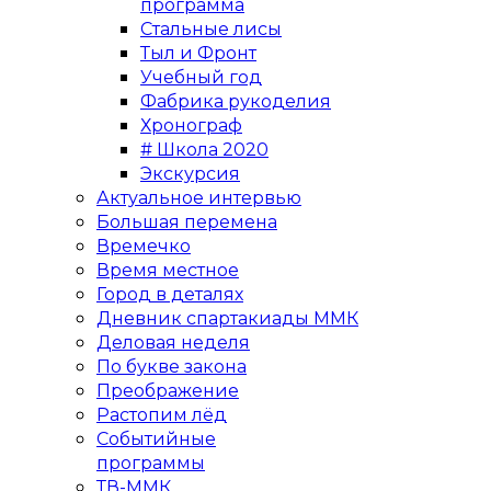
программа
Стальные лисы
Тыл и Фронт
Учебный год
Фабрика рукоделия
Хронограф
# Школа 2020
Экскурсия
Актуальное интервью
Большая перемена
Времечко
Время местное
Город в деталях
Дневник спартакиады ММК
Деловая неделя
По букве закона
Преображение
Растопим лёд
Событийные
программы
ТВ-ММК