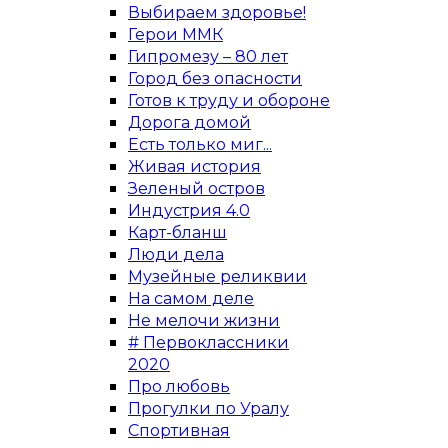
Выбираем здоровье!
Герои ММК
Гипромезу – 80 лет
Город без опасности
Готов к труду и обороне
Дорога домой
Есть только миг...
Живая история
Зеленый остров
Индустрия 4.0
Карт-бланш
Люди дела
Музейные реликвии
На самом деле
Не мелочи жизни
# Первоклассники
2020
Про любовь
Прогулки по Уралу
Спортивная