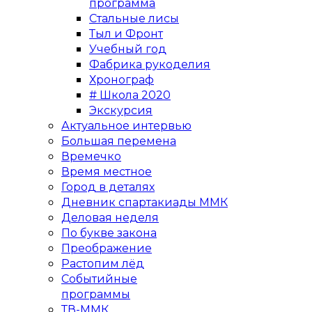
программа
Стальные лисы
Тыл и Фронт
Учебный год
Фабрика рукоделия
Хронограф
# Школа 2020
Экскурсия
Актуальное интервью
Большая перемена
Времечко
Время местное
Город в деталях
Дневник спартакиады ММК
Деловая неделя
По букве закона
Преображение
Растопим лёд
Событийные
программы
ТВ-ММК