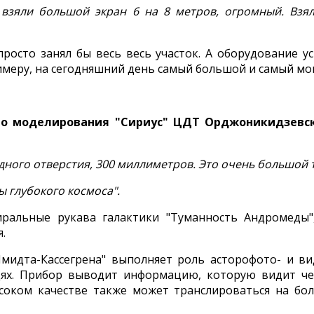
взяли большой экран 6 на 8 метров, огромный. Взял
просто занял бы весь весь участок. А оборудование ус
римеру, на сегодняшний день самый большой и самый мо
го моделирования "Сириус" ЦДТ Орджоникидзевско
дного отверстия, 300 миллиметров. Это очень большой т
 глубокого космоса".
альные рукава галактики "Туманность Андромеды",
.
мидта-Кассегрена" выполняет роль асторофото- и ви
ях. Прибор выводит информацию, которую видит чел
соком качестве также может транслироваться на бол