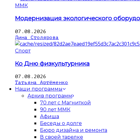
ММК
Модернизация экологического оборуд
07.08.2026
Дина Столярова
Спорт
Ко Дню физкультурника
07.08.2026
Татьяна Артёменко
Наши программы
Архив программ
70 лет с Магниткой
90 лет ММК
Афиша
Беседы о долге
Бюро дизайна и ремонта
В своей тарелке