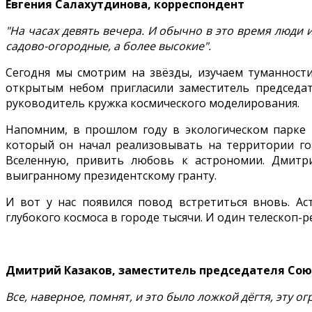
Евгения Салахутдинова, корреспондент
"На часах девять вечера. И обычно в это время люди и
садово-огородные, а более высокие".
Сегодня мы смотрим на звёзды, изучаем туманнос
открытым небом пригласили заместитель председат
руководитель кружка космического моделирования.
Напомним, в прошлом году в экологическом парке м
который он начал реализовывать на территории гор
Вселенную, привить любовь к астрономии. Дмитри
выигранному президентскому гранту.
И вот у нас появился повод встретиться вновь. А
глубокого космоса в городе тысячи. И один телескоп-р
Дмитрий Казаков, заместитель председателя Союз
Все, наверное, помнят, и это было ложкой дёгтя, эту о