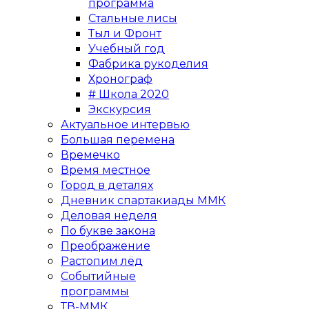
программа
Стальные лисы
Тыл и Фронт
Учебный год
Фабрика рукоделия
Хронограф
# Школа 2020
Экскурсия
Актуальное интервью
Большая перемена
Времечко
Время местное
Город в деталях
Дневник спартакиады ММК
Деловая неделя
По букве закона
Преображение
Растопим лёд
Событийные
программы
ТВ-ММК