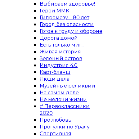
Выбираем здоровье!
Герои ММК
Гипромезу – 80 лет
Город без опасности
Готов к труду и обороне
Дорога домой
Есть только миг...
Живая история
Зеленый остров
Индустрия 4.0
Карт-бланш
Люди дела
Музейные реликвии
На самом деле
Не мелочи жизни
# Первоклассники
2020
Про любовь
Прогулки по Уралу
Спортивная