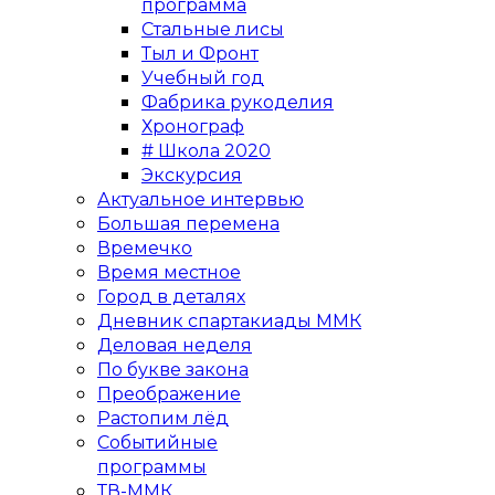
программа
Стальные лисы
Тыл и Фронт
Учебный год
Фабрика рукоделия
Хронограф
# Школа 2020
Экскурсия
Актуальное интервью
Большая перемена
Времечко
Время местное
Город в деталях
Дневник спартакиады ММК
Деловая неделя
По букве закона
Преображение
Растопим лёд
Событийные
программы
ТВ-ММК