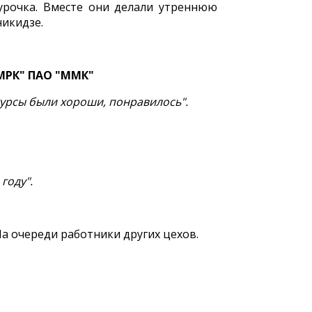
урочка. Вместе они делали утреннюю
никидзе.
МРК" ПАО "ММК"
курсы были хороши, понравилось".
году".
На очереди работники других цехов.