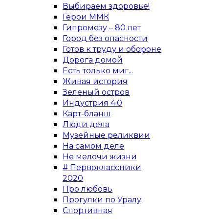
Выбираем здоровье!
Герои ММК
Гипромезу – 80 лет
Город без опасности
Готов к труду и обороне
Дорога домой
Есть только миг...
Живая история
Зеленый остров
Индустрия 4.0
Карт-бланш
Люди дела
Музейные реликвии
На самом деле
Не мелочи жизни
# Первоклассники
2020
Про любовь
Прогулки по Уралу
Спортивная