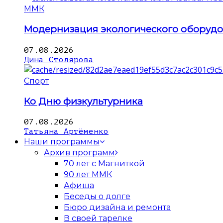
ММК
Модернизация экологического оборуд
07.08.2026
Дина Столярова
Спорт
Ко Дню физкультурника
07.08.2026
Татьяна Артёменко
Наши программы
Архив программ
70 лет с Магниткой
90 лет ММК
Афиша
Беседы о долге
Бюро дизайна и ремонта
В своей тарелке