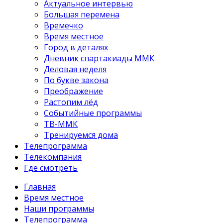
Актуальное интервью
Большая перемена
Времечко
Время местное
Город в деталях
Дневник спартакиады ММК
Деловая неделя
По букве закона
Преображение
Растопим лёд
Событийные программы
ТВ-ММК
Тренируемся дома
Телепрограмма
Телекомпания
Где смотреть
Главная
Время местное
Наши программы
Телепрограмма