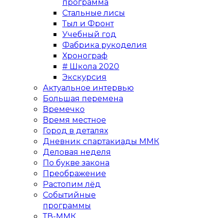
программа
Стальные лисы
Тыл и Фронт
Учебный год
Фабрика рукоделия
Хронограф
# Школа 2020
Экскурсия
Актуальное интервью
Большая перемена
Времечко
Время местное
Город в деталях
Дневник спартакиады ММК
Деловая неделя
По букве закона
Преображение
Растопим лёд
Событийные
программы
ТВ-ММК