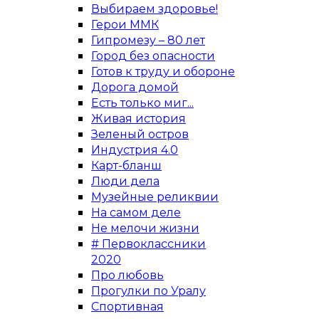
Выбираем здоровье!
Герои ММК
Гипромезу – 80 лет
Город без опасности
Готов к труду и обороне
Дорога домой
Есть только миг...
Живая история
Зеленый остров
Индустрия 4.0
Карт-бланш
Люди дела
Музейные реликвии
На самом деле
Не мелочи жизни
# Первоклассники
2020
Про любовь
Прогулки по Уралу
Спортивная